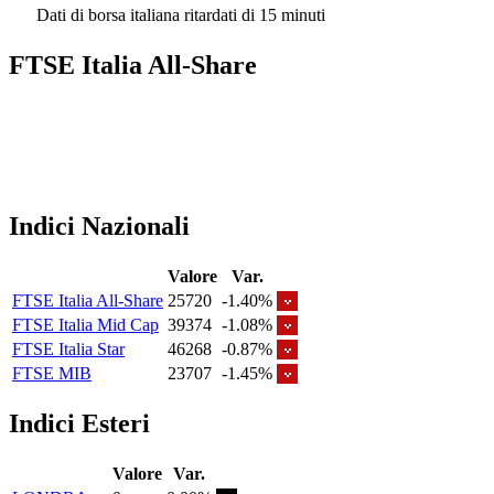
Dati di borsa italiana ritardati di 15 minuti
FTSE Italia All-Share
Indici Nazionali
Valore
Var.
FTSE Italia All-Share
25720
-1.40%
FTSE Italia Mid Cap
39374
-1.08%
FTSE Italia Star
46268
-0.87%
FTSE MIB
23707
-1.45%
Indici Esteri
Valore
Var.