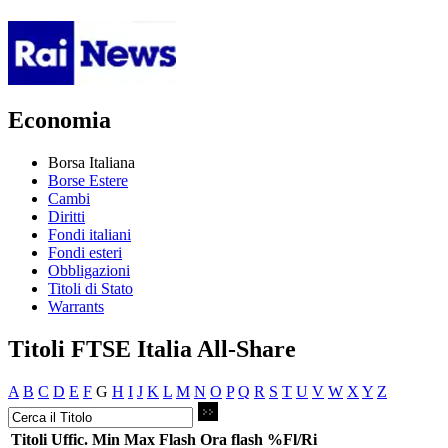
Economia
Borsa Italiana
Borse Estere
Cambi
Diritti
Fondi italiani
Fondi esteri
Obbligazioni
Titoli di Stato
Warrants
Titoli FTSE Italia All-Share
A
B
C
D
E
F
G
H
I
J
K
L
M
N
O
P
Q
R
S
T
U
V
W
X
Y
Z
Titoli
Uffic.
Min
Max
Flash
Ora flash
%Fl/Ri