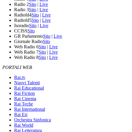
Radio 2
Sito
|
Live
Radio 3
Sito
|
Live
Radiofd4
Sito
|
Live
Radiofd5
Sito
|
Live
Isoradio
Sito
|
Live
CCISS
Sito
GR Parlamento
Sito
|
Live
Giornale Radio
Sito
Web Radio 6
Sito
|
Live
Web Radio 7
Sito
|
Live
Web Radio 8
Sito
|
Live
PORTALI WEB
Rai.tv
Nuovi Talenti
Rai Educational
Rai Fiction
Rai Cinema
Rai Teche
Rai International
Rai Eri
Orchestra Sinfonica
Rai World
Rai Letteratura