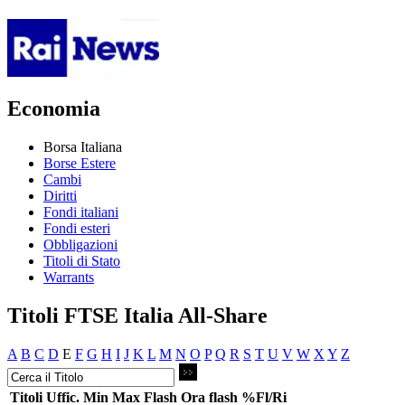
Economia
Borsa Italiana
Borse Estere
Cambi
Diritti
Fondi italiani
Fondi esteri
Obbligazioni
Titoli di Stato
Warrants
Titoli FTSE Italia All-Share
A
B
C
D
E
F
G
H
I
J
K
L
M
N
O
P
Q
R
S
T
U
V
W
X
Y
Z
Titoli
Uffic.
Min
Max
Flash
Ora flash
%Fl/Ri