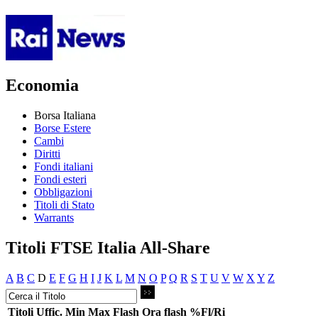
Economia
Borsa Italiana
Borse Estere
Cambi
Diritti
Fondi italiani
Fondi esteri
Obbligazioni
Titoli di Stato
Warrants
Titoli FTSE Italia All-Share
A
B
C
D
E
F
G
H
I
J
K
L
M
N
O
P
Q
R
S
T
U
V
W
X
Y
Z
Titoli
Uffic.
Min
Max
Flash
Ora flash
%Fl/Ri