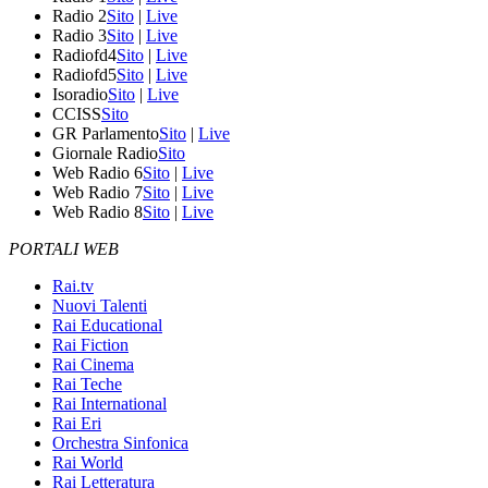
Radio 2
Sito
|
Live
Radio 3
Sito
|
Live
Radiofd4
Sito
|
Live
Radiofd5
Sito
|
Live
Isoradio
Sito
|
Live
CCISS
Sito
GR Parlamento
Sito
|
Live
Giornale Radio
Sito
Web Radio 6
Sito
|
Live
Web Radio 7
Sito
|
Live
Web Radio 8
Sito
|
Live
PORTALI WEB
Rai.tv
Nuovi Talenti
Rai Educational
Rai Fiction
Rai Cinema
Rai Teche
Rai International
Rai Eri
Orchestra Sinfonica
Rai World
Rai Letteratura