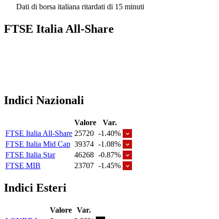
Dati di borsa italiana ritardati di 15 minuti
FTSE Italia All-Share
Indici Nazionali
Valore
Var.
FTSE Italia All-Share
25720
-1.40%
FTSE Italia Mid Cap
39374
-1.08%
FTSE Italia Star
46268
-0.87%
FTSE MIB
23707
-1.45%
Indici Esteri
Valore
Var.