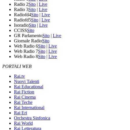
Radio 2
Sito
|
Live
Radio 3
Sito
|
Live
Radiofd4
Sito
|
Live
Radiofd5
Sito
|
Live
Isoradio
Sito
|
Live
CCISS
Sito
GR Parlamento
Sito
|
Live
Giornale Radio
Sito
Web Radio 6
Sito
|
Live
Web Radio 7
Sito
|
Live
Web Radio 8
Sito
|
Live
PORTALI WEB
Rai.tv
Nuovi Talenti
Rai Educational
Rai Fiction
Rai Cinema
Rai Teche
Rai International
Rai Eri
Orchestra Sinfonica
Rai World
Rai Letteratura