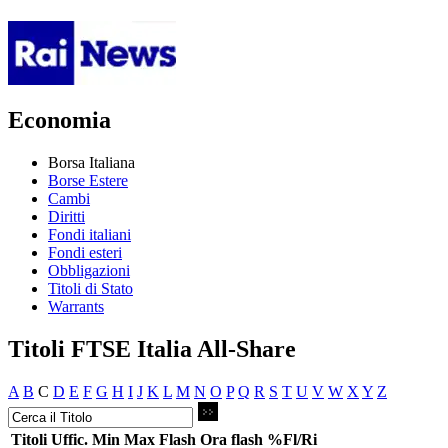
Economia
Borsa Italiana
Borse Estere
Cambi
Diritti
Fondi italiani
Fondi esteri
Obbligazioni
Titoli di Stato
Warrants
Titoli FTSE Italia All-Share
A
B
C
D
E
F
G
H
I
J
K
L
M
N
O
P
Q
R
S
T
U
V
W
X
Y
Z
Titoli
Uffic.
Min
Max
Flash
Ora flash
%Fl/Ri