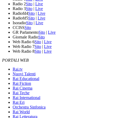
Radio 2
Sito
|
Live
Radio 3
Sito
|
Live
Radiofd4
Sito
|
Live
Radiofd5
Sito
|
Live
Isoradio
Sito
|
Live
CCISS
Sito
GR Parlamento
Sito
|
Live
Giornale Radio
Sito
Web Radio 6
Sito
|
Live
Web Radio 7
Sito
|
Live
Web Radio 8
Sito
|
Live
PORTALI WEB
Rai.tv
Nuovi Talenti
Rai Educational
Rai Fiction
Rai Cinema
Rai Teche
Rai International
Rai Eri
Orchestra Sinfonica
Rai World
Rai Letteratura