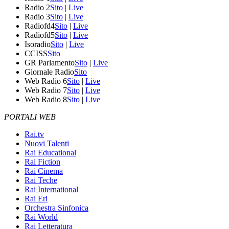
Radio 2
Sito
|
Live
Radio 3
Sito
|
Live
Radiofd4
Sito
|
Live
Radiofd5
Sito
|
Live
Isoradio
Sito
|
Live
CCISS
Sito
GR Parlamento
Sito
|
Live
Giornale Radio
Sito
Web Radio 6
Sito
|
Live
Web Radio 7
Sito
|
Live
Web Radio 8
Sito
|
Live
PORTALI WEB
Rai.tv
Nuovi Talenti
Rai Educational
Rai Fiction
Rai Cinema
Rai Teche
Rai International
Rai Eri
Orchestra Sinfonica
Rai World
Rai Letteratura