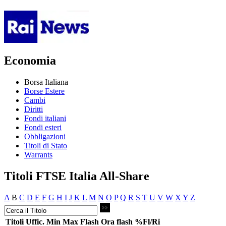
Economia
Borsa Italiana
Borse Estere
Cambi
Diritti
Fondi italiani
Fondi esteri
Obbligazioni
Titoli di Stato
Warrants
Titoli FTSE Italia All-Share
A
B
C
D
E
F
G
H
I
J
K
L
M
N
O
P
Q
R
S
T
U
V
W
X
Y
Z
Titoli
Uffic.
Min
Max
Flash
Ora flash
%Fl/Ri