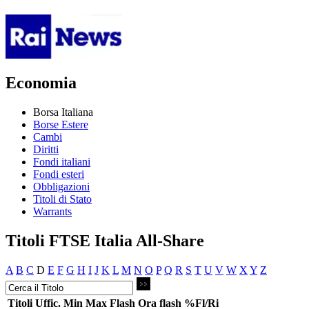
Economia
Borsa Italiana
Borse Estere
Cambi
Diritti
Fondi italiani
Fondi esteri
Obbligazioni
Titoli di Stato
Warrants
Titoli FTSE Italia All-Share
A
B
C
D
E
F
G
H
I
J
K
L
M
N
O
P
Q
R
S
T
U
V
W
X
Y
Z
Titoli
Uffic.
Min
Max
Flash
Ora flash
%Fl/Ri