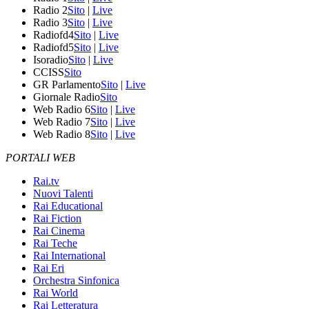
Radio 2
Sito
|
Live
Radio 3
Sito
|
Live
Radiofd4
Sito
|
Live
Radiofd5
Sito
|
Live
Isoradio
Sito
|
Live
CCISS
Sito
GR Parlamento
Sito
|
Live
Giornale Radio
Sito
Web Radio 6
Sito
|
Live
Web Radio 7
Sito
|
Live
Web Radio 8
Sito
|
Live
PORTALI WEB
Rai.tv
Nuovi Talenti
Rai Educational
Rai Fiction
Rai Cinema
Rai Teche
Rai International
Rai Eri
Orchestra Sinfonica
Rai World
Rai Letteratura