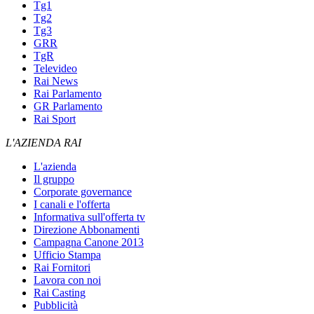
Tg1
Tg2
Tg3
GRR
TgR
Televideo
Rai News
Rai Parlamento
GR Parlamento
Rai Sport
L'AZIENDA RAI
L'azienda
Il gruppo
Corporate governance
I canali e l'offerta
Informativa sull'offerta tv
Direzione Abbonamenti
Campagna Canone 2013
Ufficio Stampa
Rai Fornitori
Lavora con noi
Rai Casting
Pubblicità