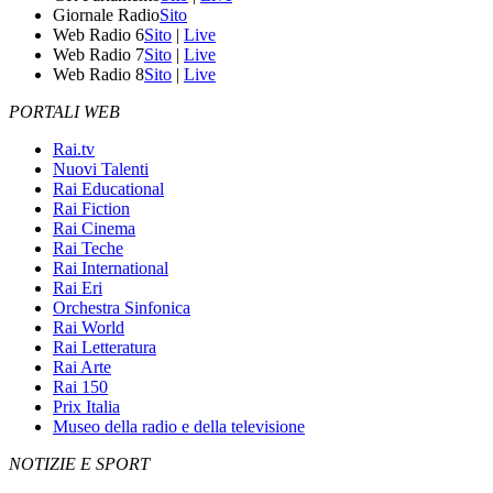
Giornale Radio
Sito
Web Radio 6
Sito
|
Live
Web Radio 7
Sito
|
Live
Web Radio 8
Sito
|
Live
PORTALI WEB
Rai.tv
Nuovi Talenti
Rai Educational
Rai Fiction
Rai Cinema
Rai Teche
Rai International
Rai Eri
Orchestra Sinfonica
Rai World
Rai Letteratura
Rai Arte
Rai 150
Prix Italia
Museo della radio e della televisione
NOTIZIE E SPORT