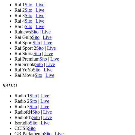
Rai 1
Sito
|
Live
Rai 2
Sito
|
Live
Rai 3
Sito
|
Live
Rai 4
Sito
|
Live
Rai 5
Sito
|
Live
Rainews
Sito
|
Live
Rai Gulp
Sito
|
Live
Rai Sport
Sito
|
Live
Rai Sport 2
Sito
|
Live
Rai Storia
Sito
|
Live
Rai Premium
Sito
|
Live
Rai Scuola
Sito
|
Live
Rai YoYo
Sito
|
Live
Rai Movie
Sito
|
Live
RADIO
Radio 1
Sito
|
Live
Radio 2
Sito
|
Live
Radio 3
Sito
|
Live
Radiofd4
Sito
|
Live
Radiofd5
Sito
|
Live
Isoradio
Sito
|
Live
CCISS
Sito
GR Parlamento
Sito
|
Live