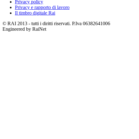
Privacy policy
Privacy e rapporto di lavoro
Il timbro digitale Rai
© RAI 2013 - tutti i diritti riservati. P.Iva 06382641006
Engineered by RaiNet