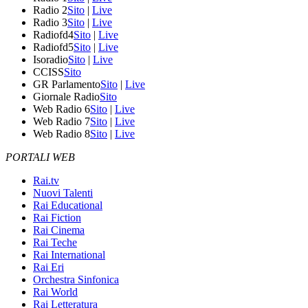
Radio 2
Sito
|
Live
Radio 3
Sito
|
Live
Radiofd4
Sito
|
Live
Radiofd5
Sito
|
Live
Isoradio
Sito
|
Live
CCISS
Sito
GR Parlamento
Sito
|
Live
Giornale Radio
Sito
Web Radio 6
Sito
|
Live
Web Radio 7
Sito
|
Live
Web Radio 8
Sito
|
Live
PORTALI WEB
Rai.tv
Nuovi Talenti
Rai Educational
Rai Fiction
Rai Cinema
Rai Teche
Rai International
Rai Eri
Orchestra Sinfonica
Rai World
Rai Letteratura