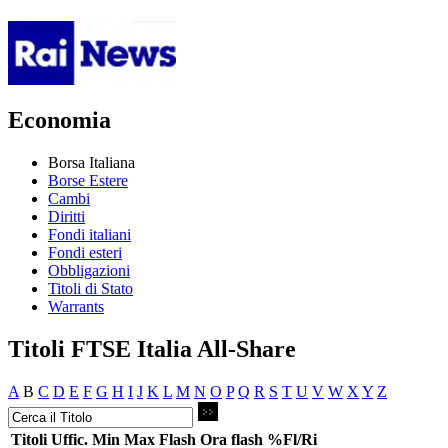
Economia
Borsa Italiana
Borse Estere
Cambi
Diritti
Fondi italiani
Fondi esteri
Obbligazioni
Titoli di Stato
Warrants
Titoli FTSE Italia All-Share
A
B
C
D
E
F
G
H
I
J
K
L
M
N
O
P
Q
R
S
T
U
V
W
X
Y
Z
Titoli
Uffic.
Min
Max
Flash
Ora flash
%Fl/Ri