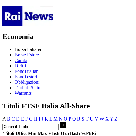
Economia
Borsa Italiana
Borse Estere
Cambi
Diritti
Fondi italiani
Fondi esteri
Obbligazioni
Titoli di Stato
Warrants
Titoli FTSE Italia All-Share
A
B
C
D
E
F
G
H
I
J
K
L
M
N
O
P
Q
R
S
T
U
V
W
X
Y
Z
Titoli
Uffic.
Min
Max
Flash
Ora flash
%Fl/Ri