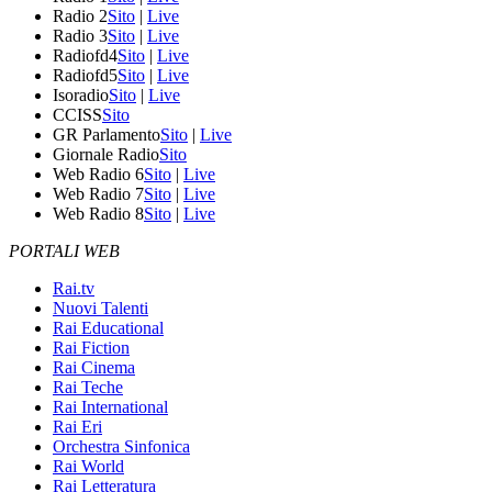
Radio 2
Sito
|
Live
Radio 3
Sito
|
Live
Radiofd4
Sito
|
Live
Radiofd5
Sito
|
Live
Isoradio
Sito
|
Live
CCISS
Sito
GR Parlamento
Sito
|
Live
Giornale Radio
Sito
Web Radio 6
Sito
|
Live
Web Radio 7
Sito
|
Live
Web Radio 8
Sito
|
Live
PORTALI WEB
Rai.tv
Nuovi Talenti
Rai Educational
Rai Fiction
Rai Cinema
Rai Teche
Rai International
Rai Eri
Orchestra Sinfonica
Rai World
Rai Letteratura