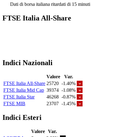
Dati di borsa italiana ritardati di 15 minuti
FTSE Italia All-Share
Indici Nazionali
Valore
Var.
FTSE Italia All-Share
25720
-1.40%
FTSE Italia Mid Cap
39374
-1.08%
FTSE Italia Star
46268
-0.87%
FTSE MIB
23707
-1.45%
Indici Esteri
Valore
Var.