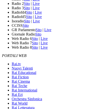
Radio 2
Sito
|
Live
Radio 3
Sito
|
Live
Radiofd4
Sito
|
Live
Radiofd5
Sito
|
Live
Isoradio
Sito
|
Live
CCISS
Sito
GR Parlamento
Sito
|
Live
Giornale Radio
Sito
Web Radio 6
Sito
|
Live
Web Radio 7
Sito
|
Live
Web Radio 8
Sito
|
Live
PORTALI WEB
Rai.tv
Nuovi Talenti
Rai Educational
Rai Fiction
Rai Cinema
Rai Teche
Rai International
Rai Eri
Orchestra Sinfonica
Rai World
Rai Letteratura