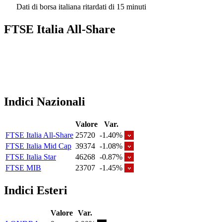
Dati di borsa italiana ritardati di 15 minuti
FTSE Italia All-Share
Indici Nazionali
Valore
Var.
FTSE Italia All-Share
25720
-1.40%
FTSE Italia Mid Cap
39374
-1.08%
FTSE Italia Star
46268
-0.87%
FTSE MIB
23707
-1.45%
Indici Esteri
Valore
Var.