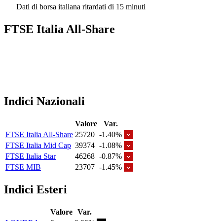
Dati di borsa italiana ritardati di 15 minuti
FTSE Italia All-Share
Indici Nazionali
Valore
Var.
FTSE Italia All-Share
25720
-1.40%
FTSE Italia Mid Cap
39374
-1.08%
FTSE Italia Star
46268
-0.87%
FTSE MIB
23707
-1.45%
Indici Esteri
Valore
Var.