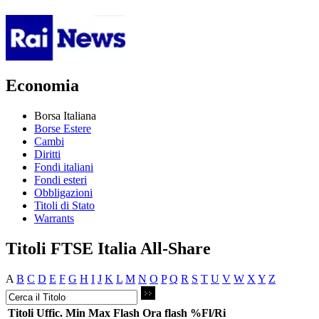
Economia
Borsa Italiana
Borse Estere
Cambi
Diritti
Fondi italiani
Fondi esteri
Obbligazioni
Titoli di Stato
Warrants
Titoli FTSE Italia All-Share
A
B
C
D
E
F
G
H
I
J
K
L
M
N
O
P
Q
R
S
T
U
V
W
X
Y
Z
Titoli
Uffic.
Min
Max
Flash
Ora flash
%Fl/Ri