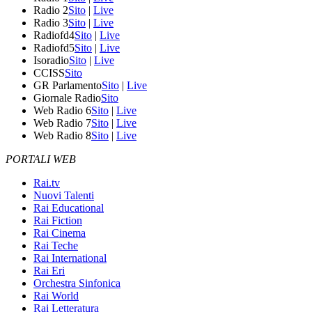
Radio 2
Sito
|
Live
Radio 3
Sito
|
Live
Radiofd4
Sito
|
Live
Radiofd5
Sito
|
Live
Isoradio
Sito
|
Live
CCISS
Sito
GR Parlamento
Sito
|
Live
Giornale Radio
Sito
Web Radio 6
Sito
|
Live
Web Radio 7
Sito
|
Live
Web Radio 8
Sito
|
Live
PORTALI WEB
Rai.tv
Nuovi Talenti
Rai Educational
Rai Fiction
Rai Cinema
Rai Teche
Rai International
Rai Eri
Orchestra Sinfonica
Rai World
Rai Letteratura