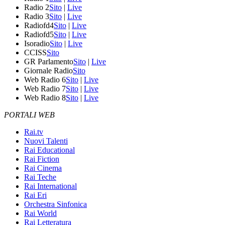
Radio 2
Sito
|
Live
Radio 3
Sito
|
Live
Radiofd4
Sito
|
Live
Radiofd5
Sito
|
Live
Isoradio
Sito
|
Live
CCISS
Sito
GR Parlamento
Sito
|
Live
Giornale Radio
Sito
Web Radio 6
Sito
|
Live
Web Radio 7
Sito
|
Live
Web Radio 8
Sito
|
Live
PORTALI WEB
Rai.tv
Nuovi Talenti
Rai Educational
Rai Fiction
Rai Cinema
Rai Teche
Rai International
Rai Eri
Orchestra Sinfonica
Rai World
Rai Letteratura