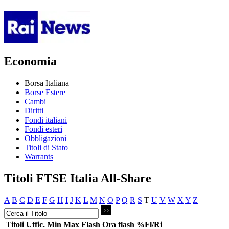
Economia
Borsa Italiana
Borse Estere
Cambi
Diritti
Fondi italiani
Fondi esteri
Obbligazioni
Titoli di Stato
Warrants
Titoli FTSE Italia All-Share
A
B
C
D
E
F
G
H
I
J
K
L
M
N
O
P
Q
R
S
T
U
V
W
X
Y
Z
Titoli
Uffic.
Min
Max
Flash
Ora flash
%Fl/Ri