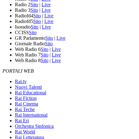
Radio 2
Sito
|
Live
Radio 3
Sito
|
Live
Radiofd4
Sito
|
Live
Radiofd5
Sito
|
Live
Isoradio
Sito
|
Live
CCISS
Sito
GR Parlamento
Sito
|
Live
Giornale Radio
Sito
Web Radio 6
Sito
|
Live
Web Radio 7
Sito
|
Live
Web Radio 8
Sito
|
Live
PORTALI WEB
Rai.tv
Nuovi Talenti
Rai Educational
Rai Fiction
Rai Cinema
Rai Teche
Rai International
Rai Eri
Orchestra Sinfonica
Rai World
Rai Letteratura