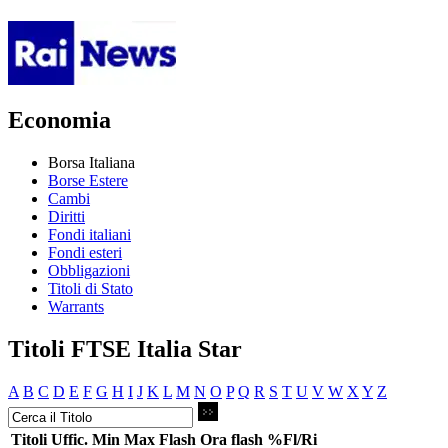
Economia
Borsa Italiana
Borse Estere
Cambi
Diritti
Fondi italiani
Fondi esteri
Obbligazioni
Titoli di Stato
Warrants
Titoli FTSE Italia Star
A
B
C
D
E
F
G
H
I
J
K
L
M
N
O
P
Q
R
S
T
U
V
W
X
Y
Z
Titoli
Uffic.
Min
Max
Flash
Ora flash
%Fl/Ri