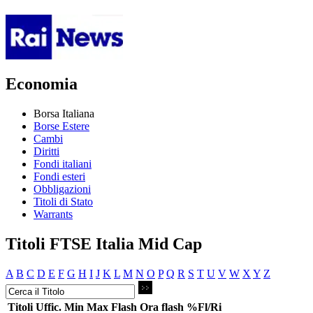
Economia
Borsa Italiana
Borse Estere
Cambi
Diritti
Fondi italiani
Fondi esteri
Obbligazioni
Titoli di Stato
Warrants
Titoli FTSE Italia Mid Cap
A
B
C
D
E
F
G
H
I
J
K
L
M
N
O
P
Q
R
S
T
U
V
W
X
Y
Z
Titoli
Uffic.
Min
Max
Flash
Ora flash
%Fl/Ri