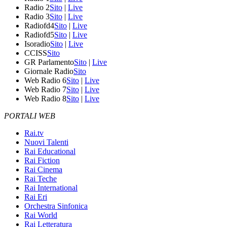
Radio 2
Sito
|
Live
Radio 3
Sito
|
Live
Radiofd4
Sito
|
Live
Radiofd5
Sito
|
Live
Isoradio
Sito
|
Live
CCISS
Sito
GR Parlamento
Sito
|
Live
Giornale Radio
Sito
Web Radio 6
Sito
|
Live
Web Radio 7
Sito
|
Live
Web Radio 8
Sito
|
Live
PORTALI WEB
Rai.tv
Nuovi Talenti
Rai Educational
Rai Fiction
Rai Cinema
Rai Teche
Rai International
Rai Eri
Orchestra Sinfonica
Rai World
Rai Letteratura