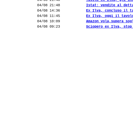
04/08 21:48
Tavolo ex Ilva, gli in
04/08 21:48
Istat: vendite al dett
04/08 14:36
Ex Ilva, concluso il t
04/08 11:45
Ex Ilva, oggi il tavol
04/08 10:09
Amazon vola,supera sog
04/08 09:23
Sciopero ex Ilva, stop