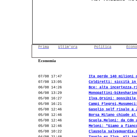
Prima
Ultim'ora
Politica
Econo
Economia
07/08 17:47
Ita perde 140 milioni 
07/08 13:05
Coldiretti: siccità in
06/08 14:26
Bce: alta incertezza,r
06/08 13:29
Monopattini-bikesharin
05/08 16:27
Ilva,Orsini: possibile
05/08 16:21
Campi Flegrei,Musumeci
05/08 12:46
Gasolio self risale a 
05/08 12:46
Borsa Milano chiude al
05/08 12:46
Scuola,Meloni: da Cdm 
05/08 12:46
Meloni: "Siamo a fianc
05/08 10:22
Clausola salvaguardia,