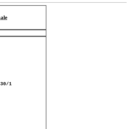
ale
130/1