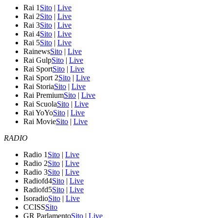
Rai 1
Sito
|
Live
Rai 2
Sito
|
Live
Rai 3
Sito
|
Live
Rai 4
Sito
|
Live
Rai 5
Sito
|
Live
Rainews
Sito
|
Live
Rai Gulp
Sito
|
Live
Rai Sport
Sito
|
Live
Rai Sport 2
Sito
|
Live
Rai Storia
Sito
|
Live
Rai Premium
Sito
|
Live
Rai Scuola
Sito
|
Live
Rai YoYo
Sito
|
Live
Rai Movie
Sito
|
Live
RADIO
Radio 1
Sito
|
Live
Radio 2
Sito
|
Live
Radio 3
Sito
|
Live
Radiofd4
Sito
|
Live
Radiofd5
Sito
|
Live
Isoradio
Sito
|
Live
CCISS
Sito
GR Parlamento
Sito
|
Live