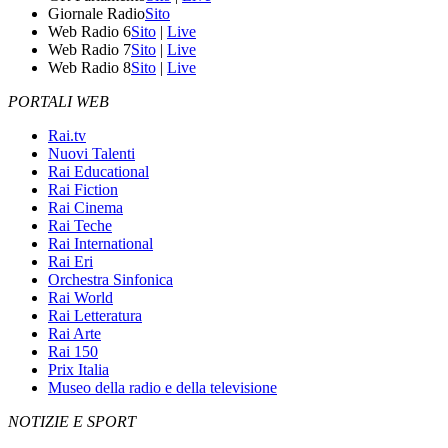
Giornale Radio
Sito
Web Radio 6
Sito
|
Live
Web Radio 7
Sito
|
Live
Web Radio 8
Sito
|
Live
PORTALI WEB
Rai.tv
Nuovi Talenti
Rai Educational
Rai Fiction
Rai Cinema
Rai Teche
Rai International
Rai Eri
Orchestra Sinfonica
Rai World
Rai Letteratura
Rai Arte
Rai 150
Prix Italia
Museo della radio e della televisione
NOTIZIE E SPORT