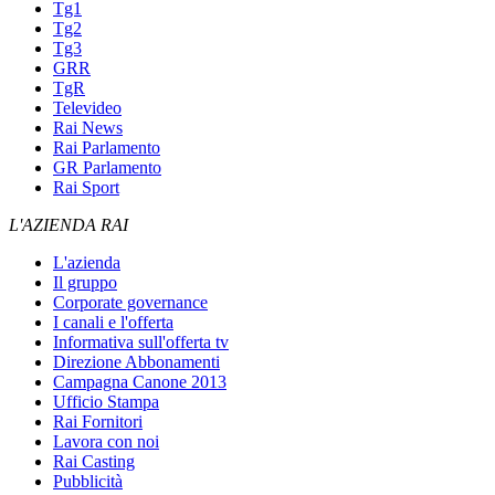
Tg1
Tg2
Tg3
GRR
TgR
Televideo
Rai News
Rai Parlamento
GR Parlamento
Rai Sport
L'AZIENDA RAI
L'azienda
Il gruppo
Corporate governance
I canali e l'offerta
Informativa sull'offerta tv
Direzione Abbonamenti
Campagna Canone 2013
Ufficio Stampa
Rai Fornitori
Lavora con noi
Rai Casting
Pubblicità