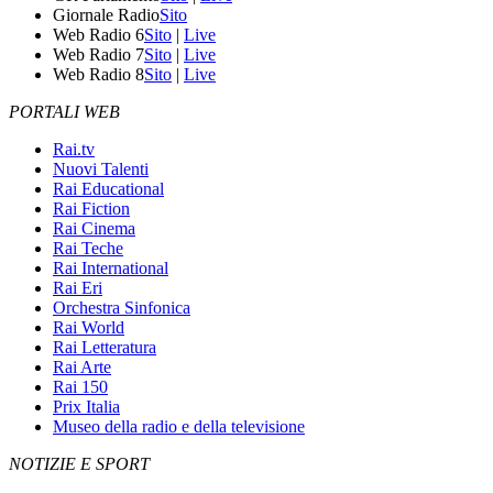
Giornale Radio
Sito
Web Radio 6
Sito
|
Live
Web Radio 7
Sito
|
Live
Web Radio 8
Sito
|
Live
PORTALI WEB
Rai.tv
Nuovi Talenti
Rai Educational
Rai Fiction
Rai Cinema
Rai Teche
Rai International
Rai Eri
Orchestra Sinfonica
Rai World
Rai Letteratura
Rai Arte
Rai 150
Prix Italia
Museo della radio e della televisione
NOTIZIE E SPORT