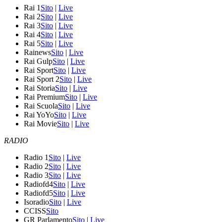
Rai 1
Sito
|
Live
Rai 2
Sito
|
Live
Rai 3
Sito
|
Live
Rai 4
Sito
|
Live
Rai 5
Sito
|
Live
Rainews
Sito
|
Live
Rai Gulp
Sito
|
Live
Rai Sport
Sito
|
Live
Rai Sport 2
Sito
|
Live
Rai Storia
Sito
|
Live
Rai Premium
Sito
|
Live
Rai Scuola
Sito
|
Live
Rai YoYo
Sito
|
Live
Rai Movie
Sito
|
Live
RADIO
Radio 1
Sito
|
Live
Radio 2
Sito
|
Live
Radio 3
Sito
|
Live
Radiofd4
Sito
|
Live
Radiofd5
Sito
|
Live
Isoradio
Sito
|
Live
CCISS
Sito
GR Parlamento
Sito
|
Live