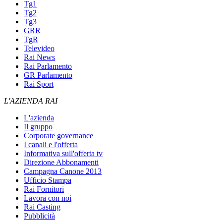
Tg1
Tg2
Tg3
GRR
TgR
Televideo
Rai News
Rai Parlamento
GR Parlamento
Rai Sport
L'AZIENDA RAI
L'azienda
Il gruppo
Corporate governance
I canali e l'offerta
Informativa sull'offerta tv
Direzione Abbonamenti
Campagna Canone 2013
Ufficio Stampa
Rai Fornitori
Lavora con noi
Rai Casting
Pubblicità