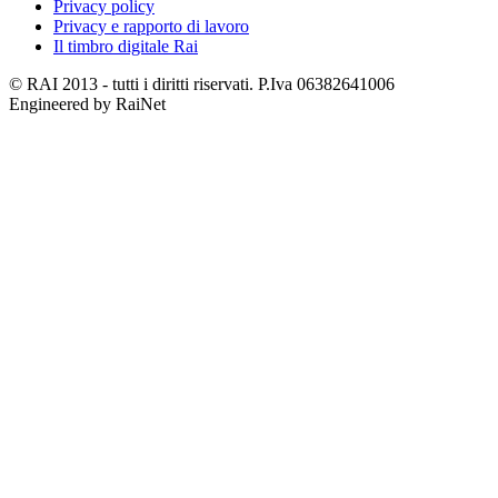
Privacy policy
Privacy e rapporto di lavoro
Il timbro digitale Rai
© RAI 2013 - tutti i diritti riservati. P.Iva 06382641006
Engineered by RaiNet