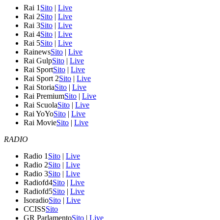
Rai 1
Sito
|
Live
Rai 2
Sito
|
Live
Rai 3
Sito
|
Live
Rai 4
Sito
|
Live
Rai 5
Sito
|
Live
Rainews
Sito
|
Live
Rai Gulp
Sito
|
Live
Rai Sport
Sito
|
Live
Rai Sport 2
Sito
|
Live
Rai Storia
Sito
|
Live
Rai Premium
Sito
|
Live
Rai Scuola
Sito
|
Live
Rai YoYo
Sito
|
Live
Rai Movie
Sito
|
Live
RADIO
Radio 1
Sito
|
Live
Radio 2
Sito
|
Live
Radio 3
Sito
|
Live
Radiofd4
Sito
|
Live
Radiofd5
Sito
|
Live
Isoradio
Sito
|
Live
CCISS
Sito
GR Parlamento
Sito
|
Live