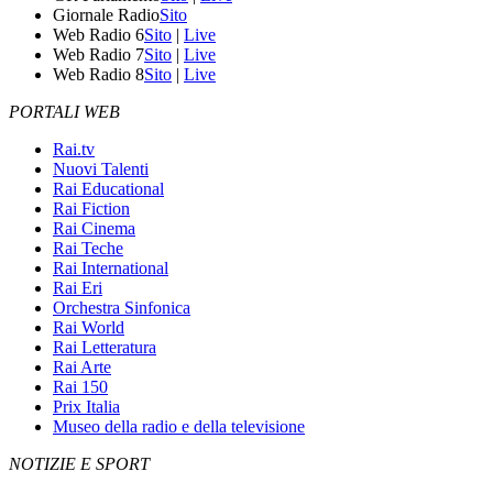
Giornale Radio
Sito
Web Radio 6
Sito
|
Live
Web Radio 7
Sito
|
Live
Web Radio 8
Sito
|
Live
PORTALI WEB
Rai.tv
Nuovi Talenti
Rai Educational
Rai Fiction
Rai Cinema
Rai Teche
Rai International
Rai Eri
Orchestra Sinfonica
Rai World
Rai Letteratura
Rai Arte
Rai 150
Prix Italia
Museo della radio e della televisione
NOTIZIE E SPORT