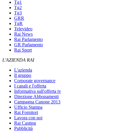
Tg1
Tg2
Tg3
GRR
TgR
Televideo
Rai News
Rai Parlamento
GR Parlamento
Rai Sport
L'AZIENDA RAI
L'azienda
Il gruppo
Corporate governance
I canali e l'offerta
Informativa sull'offerta tv
Direzione Abbonamenti
Campagna Canone 2013
Ufficio Stampa
Rai Fornitori
Lavora con noi
Rai Casting
Pubblicità