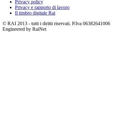
Privacy policy
Privacy e rapporto di lavoro
Il timbro digitale Rai
© RAI 2013 - tutti i diritti riservati. P.Iva 06382641006
Engineered by RaiNet