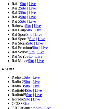
Rai 1
Sito
|
Live
Rai 2
Sito
|
Live
Rai 3
Sito
|
Live
Rai 4
Sito
|
Live
Rai 5
Sito
|
Live
Rainews
Sito
|
Live
Rai Gulp
Sito
|
Live
Rai Sport
Sito
|
Live
Rai Sport 2
Sito
|
Live
Rai Storia
Sito
|
Live
Rai Premium
Sito
|
Live
Rai Scuola
Sito
|
Live
Rai YoYo
Sito
|
Live
Rai Movie
Sito
|
Live
RADIO
Radio 1
Sito
|
Live
Radio 2
Sito
|
Live
Radio 3
Sito
|
Live
Radiofd4
Sito
|
Live
Radiofd5
Sito
|
Live
Isoradio
Sito
|
Live
CCISS
Sito
GR Parlamento
Sito
|
Live