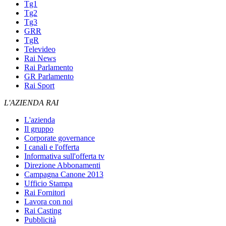
Tg1
Tg2
Tg3
GRR
TgR
Televideo
Rai News
Rai Parlamento
GR Parlamento
Rai Sport
L'AZIENDA RAI
L'azienda
Il gruppo
Corporate governance
I canali e l'offerta
Informativa sull'offerta tv
Direzione Abbonamenti
Campagna Canone 2013
Ufficio Stampa
Rai Fornitori
Lavora con noi
Rai Casting
Pubblicità