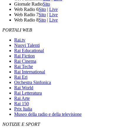
Giornale Radio
Sito
Web Radio 6
Sito
|
Live
Web Radio 7
Sito
|
Live
Web Radio 8
Sito
|
Live
PORTALI WEB
Rai.tv
Nuovi Talenti
Rai Educational
Rai Fiction
Rai Cinema
Rai Teche
Rai International
Rai Eri
Orchestra Sinfonica
Rai World
Rai Letteratura
Rai Arte
Rai 150
Prix Italia
Museo della radio e della televisione
NOTIZIE E SPORT