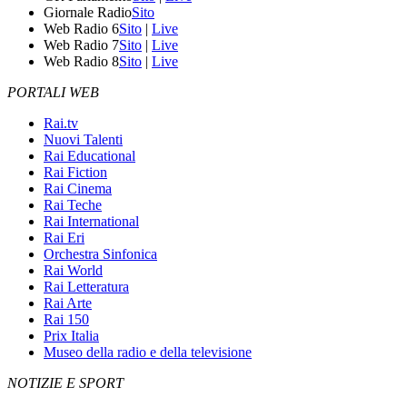
Giornale Radio
Sito
Web Radio 6
Sito
|
Live
Web Radio 7
Sito
|
Live
Web Radio 8
Sito
|
Live
PORTALI WEB
Rai.tv
Nuovi Talenti
Rai Educational
Rai Fiction
Rai Cinema
Rai Teche
Rai International
Rai Eri
Orchestra Sinfonica
Rai World
Rai Letteratura
Rai Arte
Rai 150
Prix Italia
Museo della radio e della televisione
NOTIZIE E SPORT