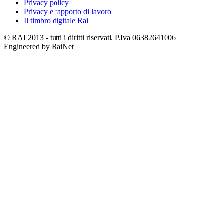
Privacy policy
Privacy e rapporto di lavoro
Il timbro digitale Rai
© RAI 2013 - tutti i diritti riservati. P.Iva 06382641006
Engineered by RaiNet