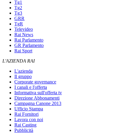
Tg1
Tg2
Tg3
GRR
TgR
Televideo
Rai News
Rai Parlamento
GR Parlamento
Rai Sport
L'AZIENDA RAI
L'azienda
Il gruppo
Corporate governance
I canali e l'offerta
Informativa sull'offerta tv
Direzione Abbonamenti
Campagna Canone 2013
Ufficio Stampa
Rai Fornitori
Lavora con noi
Rai Casting
Pubblicità