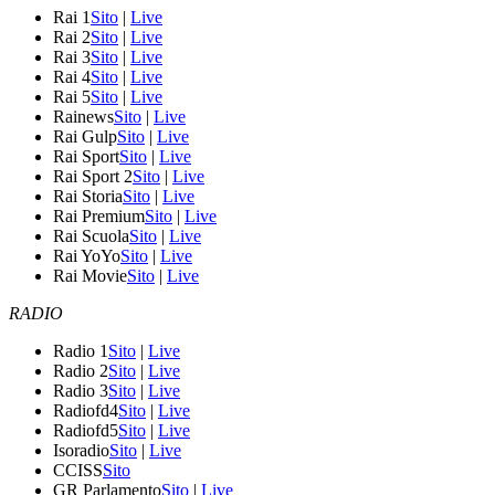
Rai 1
Sito
|
Live
Rai 2
Sito
|
Live
Rai 3
Sito
|
Live
Rai 4
Sito
|
Live
Rai 5
Sito
|
Live
Rainews
Sito
|
Live
Rai Gulp
Sito
|
Live
Rai Sport
Sito
|
Live
Rai Sport 2
Sito
|
Live
Rai Storia
Sito
|
Live
Rai Premium
Sito
|
Live
Rai Scuola
Sito
|
Live
Rai YoYo
Sito
|
Live
Rai Movie
Sito
|
Live
RADIO
Radio 1
Sito
|
Live
Radio 2
Sito
|
Live
Radio 3
Sito
|
Live
Radiofd4
Sito
|
Live
Radiofd5
Sito
|
Live
Isoradio
Sito
|
Live
CCISS
Sito
GR Parlamento
Sito
|
Live