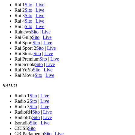
Rai 1
Sito
|
Live
Rai 2
Sito
|
Live
Rai 3
Sito
|
Live
Rai 4
Sito
|
Live
Rai 5
Sito
|
Live
Rainews
Sito
|
Live
Rai Gulp
Sito
|
Live
Rai Sport
Sito
|
Live
Rai Sport 2
Sito
|
Live
Rai Storia
Sito
|
Live
Rai Premium
Sito
|
Live
Rai Scuola
Sito
|
Live
Rai YoYo
Sito
|
Live
Rai Movie
Sito
|
Live
RADIO
Radio 1
Sito
|
Live
Radio 2
Sito
|
Live
Radio 3
Sito
|
Live
Radiofd4
Sito
|
Live
Radiofd5
Sito
|
Live
Isoradio
Sito
|
Live
CCISS
Sito
GR Parlamento
Sito
|
Live