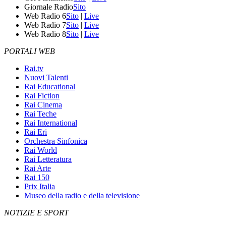
Giornale Radio
Sito
Web Radio 6
Sito
|
Live
Web Radio 7
Sito
|
Live
Web Radio 8
Sito
|
Live
PORTALI WEB
Rai.tv
Nuovi Talenti
Rai Educational
Rai Fiction
Rai Cinema
Rai Teche
Rai International
Rai Eri
Orchestra Sinfonica
Rai World
Rai Letteratura
Rai Arte
Rai 150
Prix Italia
Museo della radio e della televisione
NOTIZIE E SPORT