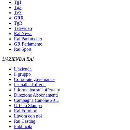
Tg1
Tg2
Tg3
GRR
TgR
Televideo
Rai News
Rai Parlamento
GR Parlamento
Rai Sport
L'AZIENDA RAI
L'azienda
Il gruppo
Corporate governance
I canali e l'offerta
Informativa sull'offerta tv
Direzione Abbonamenti
Campagna Canone 2013
Ufficio Stampa
Rai Fornitori
Lavora con noi
Rai Casting
Pubblicità