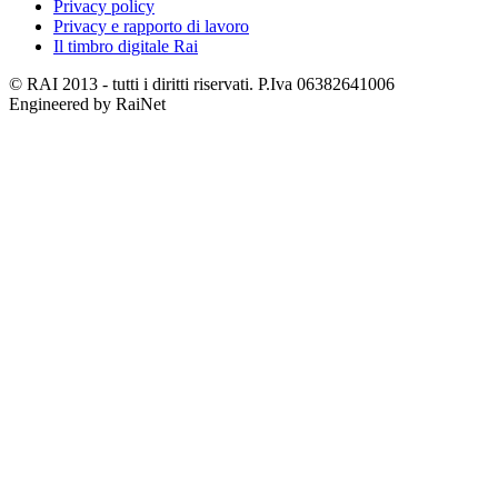
Privacy policy
Privacy e rapporto di lavoro
Il timbro digitale Rai
© RAI 2013 - tutti i diritti riservati. P.Iva 06382641006
Engineered by RaiNet