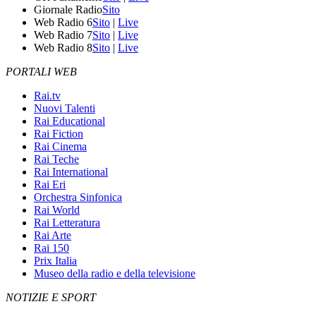
Giornale Radio
Sito
Web Radio 6
Sito
|
Live
Web Radio 7
Sito
|
Live
Web Radio 8
Sito
|
Live
PORTALI WEB
Rai.tv
Nuovi Talenti
Rai Educational
Rai Fiction
Rai Cinema
Rai Teche
Rai International
Rai Eri
Orchestra Sinfonica
Rai World
Rai Letteratura
Rai Arte
Rai 150
Prix Italia
Museo della radio e della televisione
NOTIZIE E SPORT