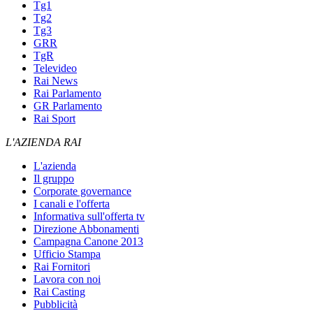
Tg1
Tg2
Tg3
GRR
TgR
Televideo
Rai News
Rai Parlamento
GR Parlamento
Rai Sport
L'AZIENDA RAI
L'azienda
Il gruppo
Corporate governance
I canali e l'offerta
Informativa sull'offerta tv
Direzione Abbonamenti
Campagna Canone 2013
Ufficio Stampa
Rai Fornitori
Lavora con noi
Rai Casting
Pubblicità