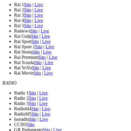
Rai 1
Sito
|
Live
Rai 2
Sito
|
Live
Rai 3
Sito
|
Live
Rai 4
Sito
|
Live
Rai 5
Sito
|
Live
Rainews
Sito
|
Live
Rai Gulp
Sito
|
Live
Rai Sport
Sito
|
Live
Rai Sport 2
Sito
|
Live
Rai Storia
Sito
|
Live
Rai Premium
Sito
|
Live
Rai Scuola
Sito
|
Live
Rai YoYo
Sito
|
Live
Rai Movie
Sito
|
Live
RADIO
Radio 1
Sito
|
Live
Radio 2
Sito
|
Live
Radio 3
Sito
|
Live
Radiofd4
Sito
|
Live
Radiofd5
Sito
|
Live
Isoradio
Sito
|
Live
CCISS
Sito
GR Parlamento
Sito
|
Live