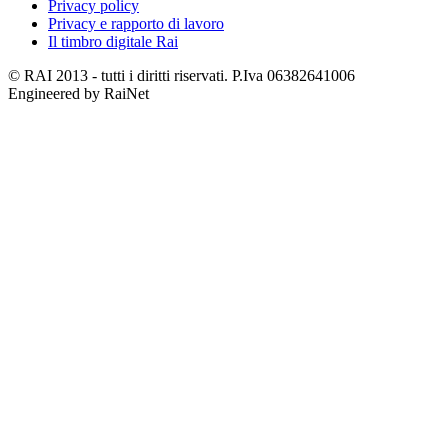
Privacy policy
Privacy e rapporto di lavoro
Il timbro digitale Rai
© RAI 2013 - tutti i diritti riservati. P.Iva 06382641006
Engineered by RaiNet