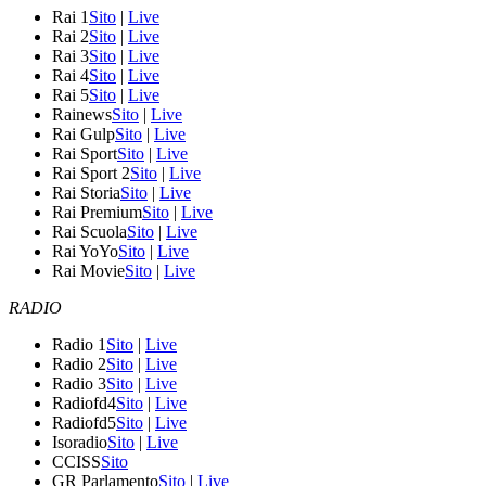
Rai 1
Sito
|
Live
Rai 2
Sito
|
Live
Rai 3
Sito
|
Live
Rai 4
Sito
|
Live
Rai 5
Sito
|
Live
Rainews
Sito
|
Live
Rai Gulp
Sito
|
Live
Rai Sport
Sito
|
Live
Rai Sport 2
Sito
|
Live
Rai Storia
Sito
|
Live
Rai Premium
Sito
|
Live
Rai Scuola
Sito
|
Live
Rai YoYo
Sito
|
Live
Rai Movie
Sito
|
Live
RADIO
Radio 1
Sito
|
Live
Radio 2
Sito
|
Live
Radio 3
Sito
|
Live
Radiofd4
Sito
|
Live
Radiofd5
Sito
|
Live
Isoradio
Sito
|
Live
CCISS
Sito
GR Parlamento
Sito
|
Live