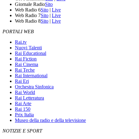
Giornale Radio
Sito
Web Radio 6
Sito
|
Live
Web Radio 7
Sito
|
Live
Web Radio 8
Sito
|
Live
PORTALI WEB
Rai.tv
Nuovi Talenti
Rai Educational
Rai Fiction
Rai Cinema
Rai Teche
Rai International
Rai Eri
Orchestra Sinfonica
Rai World
Rai Letteratura
Rai Arte
Rai 150
Prix Italia
Museo della radio e della televisione
NOTIZIE E SPORT