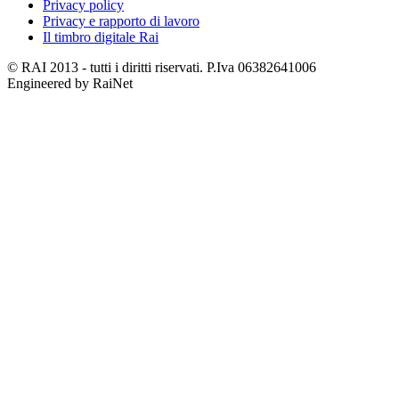
Privacy policy
Privacy e rapporto di lavoro
Il timbro digitale Rai
© RAI 2013 - tutti i diritti riservati. P.Iva 06382641006
Engineered by RaiNet