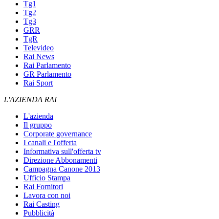
Tg1
Tg2
Tg3
GRR
TgR
Televideo
Rai News
Rai Parlamento
GR Parlamento
Rai Sport
L'AZIENDA RAI
L'azienda
Il gruppo
Corporate governance
I canali e l'offerta
Informativa sull'offerta tv
Direzione Abbonamenti
Campagna Canone 2013
Ufficio Stampa
Rai Fornitori
Lavora con noi
Rai Casting
Pubblicità