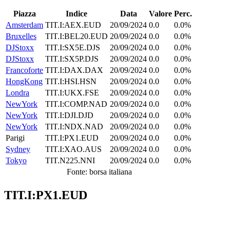
Piazza
Indice
Data
Valore
Perc.
Amsterdam
TIT.I:AEX.EUD
20/09/2024
0.0
0.0%
Bruxelles
TIT.I:BEL20.EUD
20/09/2024
0.0
0.0%
DJStoxx
TIT.I:SX5E.DJS
20/09/2024
0.0
0.0%
DJStoxx
TIT.I:SX5P.DJS
20/09/2024
0.0
0.0%
Francoforte
TIT.I:DAX.DAX
20/09/2024
0.0
0.0%
HongKong
TIT.I:HSI.HSN
20/09/2024
0.0
0.0%
Londra
TIT.I:UKX.FSE
20/09/2024
0.0
0.0%
NewYork
TIT.I:COMP.NAD
20/09/2024
0.0
0.0%
NewYork
TIT.I:DJI.DJD
20/09/2024
0.0
0.0%
NewYork
TIT.I:NDX.NAD
20/09/2024
0.0
0.0%
Parigi
TIT.I:PX1.EUD
20/09/2024
0.0
0.0%
Sydney
TIT.I:XAO.AUS
20/09/2024
0.0
0.0%
Tokyo
TIT.N225.NNI
20/09/2024
0.0
0.0%
Fonte: borsa italiana
TIT.I:PX1.EUD