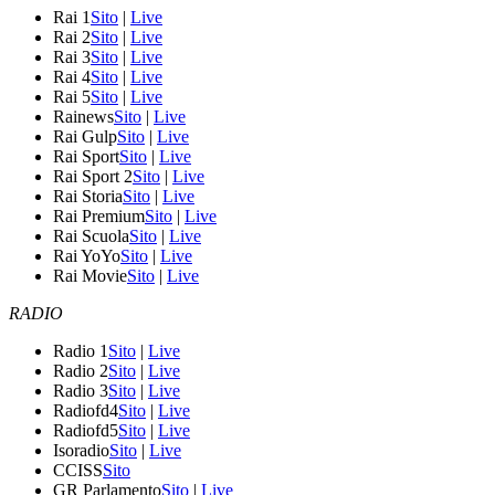
Rai 1
Sito
|
Live
Rai 2
Sito
|
Live
Rai 3
Sito
|
Live
Rai 4
Sito
|
Live
Rai 5
Sito
|
Live
Rainews
Sito
|
Live
Rai Gulp
Sito
|
Live
Rai Sport
Sito
|
Live
Rai Sport 2
Sito
|
Live
Rai Storia
Sito
|
Live
Rai Premium
Sito
|
Live
Rai Scuola
Sito
|
Live
Rai YoYo
Sito
|
Live
Rai Movie
Sito
|
Live
RADIO
Radio 1
Sito
|
Live
Radio 2
Sito
|
Live
Radio 3
Sito
|
Live
Radiofd4
Sito
|
Live
Radiofd5
Sito
|
Live
Isoradio
Sito
|
Live
CCISS
Sito
GR Parlamento
Sito
|
Live