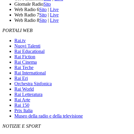
Giornale Radio
Sito
Web Radio 6
Sito
|
Live
Web Radio 7
Sito
|
Live
Web Radio 8
Sito
|
Live
PORTALI WEB
Rai.tv
Nuovi Talenti
Rai Educational
Rai Fiction
Rai Cinema
Rai Teche
Rai International
Rai Eri
Orchestra Sinfonica
Rai World
Rai Letteratura
Rai Arte
Rai 150
Prix Italia
Museo della radio e della televisione
NOTIZIE E SPORT