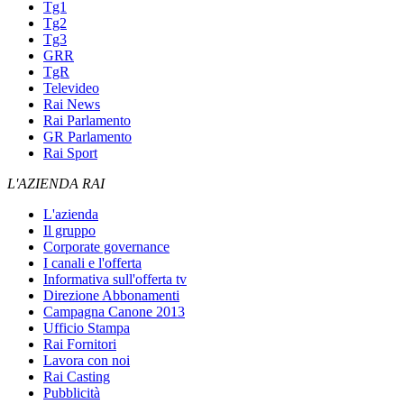
Tg1
Tg2
Tg3
GRR
TgR
Televideo
Rai News
Rai Parlamento
GR Parlamento
Rai Sport
L'AZIENDA RAI
L'azienda
Il gruppo
Corporate governance
I canali e l'offerta
Informativa sull'offerta tv
Direzione Abbonamenti
Campagna Canone 2013
Ufficio Stampa
Rai Fornitori
Lavora con noi
Rai Casting
Pubblicità