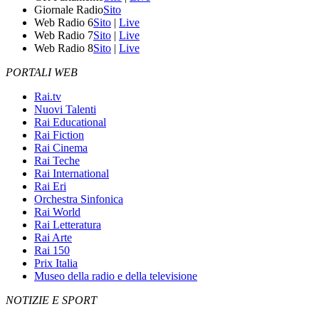
Giornale Radio
Sito
Web Radio 6
Sito
|
Live
Web Radio 7
Sito
|
Live
Web Radio 8
Sito
|
Live
PORTALI WEB
Rai.tv
Nuovi Talenti
Rai Educational
Rai Fiction
Rai Cinema
Rai Teche
Rai International
Rai Eri
Orchestra Sinfonica
Rai World
Rai Letteratura
Rai Arte
Rai 150
Prix Italia
Museo della radio e della televisione
NOTIZIE E SPORT