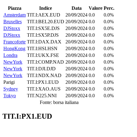
Piazza
Indice
Data
Valore
Perc.
Amsterdam
TIT.I:AEX.EUD
20/09/2024
0.0
0.0%
Bruxelles
TIT.I:BEL20.EUD
20/09/2024
0.0
0.0%
DJStoxx
TIT.I:SX5E.DJS
20/09/2024
0.0
0.0%
DJStoxx
TIT.I:SX5P.DJS
20/09/2024
0.0
0.0%
Francoforte
TIT.I:DAX.DAX
20/09/2024
0.0
0.0%
HongKong
TIT.I:HSI.HSN
20/09/2024
0.0
0.0%
Londra
TIT.I:UKX.FSE
20/09/2024
0.0
0.0%
NewYork
TIT.I:COMP.NAD
20/09/2024
0.0
0.0%
NewYork
TIT.I:DJI.DJD
20/09/2024
0.0
0.0%
NewYork
TIT.I:NDX.NAD
20/09/2024
0.0
0.0%
Parigi
TIT.I:PX1.EUD
20/09/2024
0.0
0.0%
Sydney
TIT.I:XAO.AUS
20/09/2024
0.0
0.0%
Tokyo
TIT.N225.NNI
20/09/2024
0.0
0.0%
Fonte: borsa italiana
TIT.I:PX1.EUD