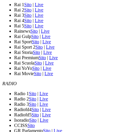
Rai 1
Sito
|
Live
Rai 2
Sito
|
Live
Rai 3
Sito
|
Live
Rai 4
Sito
|
Live
Rai 5
Sito
|
Live
Rainews
Sito
|
Live
Rai Gulp
Sito
|
Live
Rai Sport
Sito
|
Live
Rai Sport 2
Sito
|
Live
Rai Storia
Sito
|
Live
Rai Premium
Sito
|
Live
Rai Scuola
Sito
|
Live
Rai YoYo
Sito
|
Live
Rai Movie
Sito
|
Live
RADIO
Radio 1
Sito
|
Live
Radio 2
Sito
|
Live
Radio 3
Sito
|
Live
Radiofd4
Sito
|
Live
Radiofd5
Sito
|
Live
Isoradio
Sito
|
Live
CCISS
Sito
GR Parlamento
Sito
|
Live