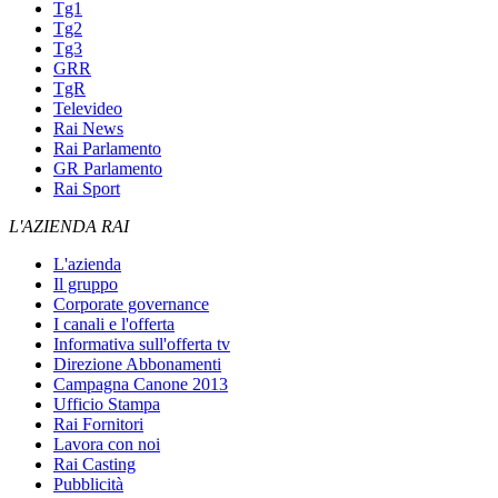
Tg1
Tg2
Tg3
GRR
TgR
Televideo
Rai News
Rai Parlamento
GR Parlamento
Rai Sport
L'AZIENDA RAI
L'azienda
Il gruppo
Corporate governance
I canali e l'offerta
Informativa sull'offerta tv
Direzione Abbonamenti
Campagna Canone 2013
Ufficio Stampa
Rai Fornitori
Lavora con noi
Rai Casting
Pubblicità