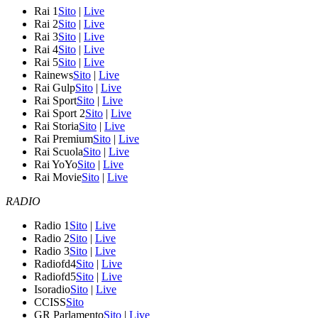
Rai 1
Sito
|
Live
Rai 2
Sito
|
Live
Rai 3
Sito
|
Live
Rai 4
Sito
|
Live
Rai 5
Sito
|
Live
Rainews
Sito
|
Live
Rai Gulp
Sito
|
Live
Rai Sport
Sito
|
Live
Rai Sport 2
Sito
|
Live
Rai Storia
Sito
|
Live
Rai Premium
Sito
|
Live
Rai Scuola
Sito
|
Live
Rai YoYo
Sito
|
Live
Rai Movie
Sito
|
Live
RADIO
Radio 1
Sito
|
Live
Radio 2
Sito
|
Live
Radio 3
Sito
|
Live
Radiofd4
Sito
|
Live
Radiofd5
Sito
|
Live
Isoradio
Sito
|
Live
CCISS
Sito
GR Parlamento
Sito
|
Live