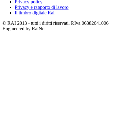
Privacy policy
Privacy e rapporto di lavoro
Il timbro digitale Rai
© RAI 2013 - tutti i diritti riservati. P.Iva 06382641006
Engineered by RaiNet