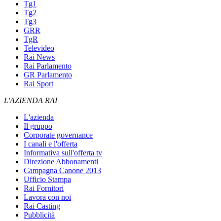
Tg1
Tg2
Tg3
GRR
TgR
Televideo
Rai News
Rai Parlamento
GR Parlamento
Rai Sport
L'AZIENDA RAI
L'azienda
Il gruppo
Corporate governance
I canali e l'offerta
Informativa sull'offerta tv
Direzione Abbonamenti
Campagna Canone 2013
Ufficio Stampa
Rai Fornitori
Lavora con noi
Rai Casting
Pubblicità