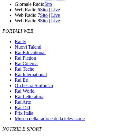
Giornale Radio
Sito
Web Radio 6
Sito
|
Live
Web Radio 7
Sito
|
Live
Web Radio 8
Sito
|
Live
PORTALI WEB
Rai.tv
Nuovi Talenti
Rai Educational
Rai Fiction
Rai Cinema
Rai Teche
Rai International
Rai Eri
Orchestra Sinfonica
Rai World
Rai Letteratura
Rai Arte
Rai 150
Prix Italia
Museo della radio e della televisione
NOTIZIE E SPORT