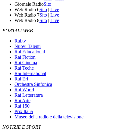
Giornale Radio
Sito
Web Radio 6
Sito
|
Live
Web Radio 7
Sito
|
Live
Web Radio 8
Sito
|
Live
PORTALI WEB
Rai.tv
Nuovi Talenti
Rai Educational
Rai Fiction
Rai Cinema
Rai Teche
Rai International
Rai Eri
Orchestra Sinfonica
Rai World
Rai Letteratura
Rai Arte
Rai 150
Prix Italia
Museo della radio e della televisione
NOTIZIE E SPORT