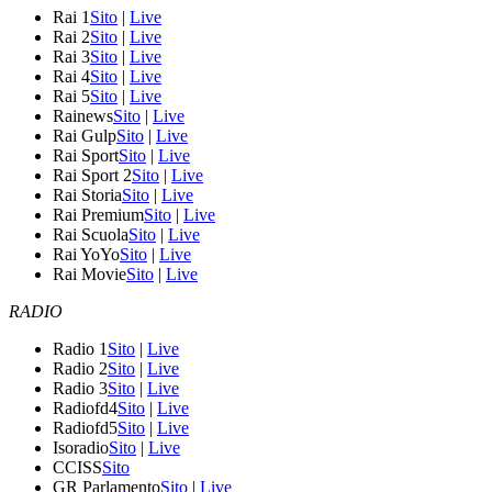
Rai 1
Sito
|
Live
Rai 2
Sito
|
Live
Rai 3
Sito
|
Live
Rai 4
Sito
|
Live
Rai 5
Sito
|
Live
Rainews
Sito
|
Live
Rai Gulp
Sito
|
Live
Rai Sport
Sito
|
Live
Rai Sport 2
Sito
|
Live
Rai Storia
Sito
|
Live
Rai Premium
Sito
|
Live
Rai Scuola
Sito
|
Live
Rai YoYo
Sito
|
Live
Rai Movie
Sito
|
Live
RADIO
Radio 1
Sito
|
Live
Radio 2
Sito
|
Live
Radio 3
Sito
|
Live
Radiofd4
Sito
|
Live
Radiofd5
Sito
|
Live
Isoradio
Sito
|
Live
CCISS
Sito
GR Parlamento
Sito
|
Live