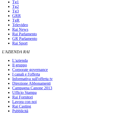
Tg1
Tg2
Tg3
GRR
TgR
Televideo
Rai News
Rai Parlamento
GR Parlamento
Rai Sport
L'AZIENDA RAI
L'azienda
Il gruppo
Corporate governance
I canali e l'offerta
Informativa sull'offerta tv
Direzione Abbonamenti
Campagna Canone 2013
Ufficio Stampa
Rai Fornitori
Lavora con noi
Rai Casting
Pubblicità