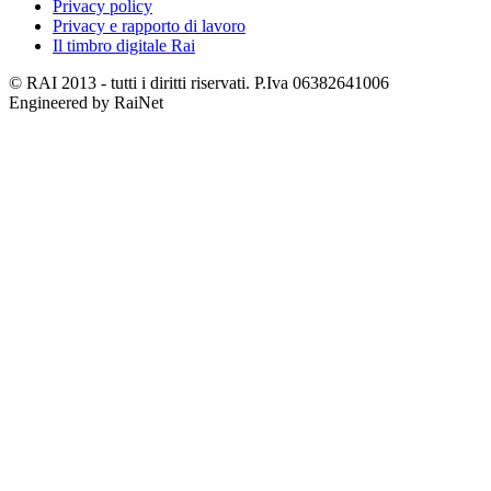
Privacy policy
Privacy e rapporto di lavoro
Il timbro digitale Rai
© RAI 2013 - tutti i diritti riservati. P.Iva 06382641006
Engineered by RaiNet