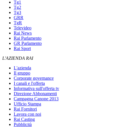
Tg1
Tg2
Tg3
GRR
TgR
Televideo
Rai News
Rai Parlamento
GR Parlamento
Rai Sport
L'AZIENDA RAI
L'azienda
Il gruppo
Corporate governance
I canali e l'offerta
Informativa sull'offerta tv
Direzione Abbonamenti
Campagna Canone 2013
Ufficio Stampa
Rai Fornitori
Lavora con noi
Rai Casting
Pubblicità