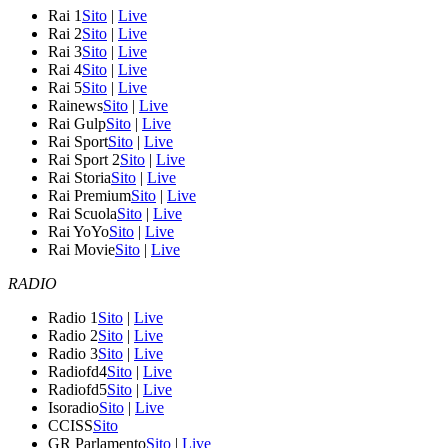
Rai 1
Sito
|
Live
Rai 2
Sito
|
Live
Rai 3
Sito
|
Live
Rai 4
Sito
|
Live
Rai 5
Sito
|
Live
Rainews
Sito
|
Live
Rai Gulp
Sito
|
Live
Rai Sport
Sito
|
Live
Rai Sport 2
Sito
|
Live
Rai Storia
Sito
|
Live
Rai Premium
Sito
|
Live
Rai Scuola
Sito
|
Live
Rai YoYo
Sito
|
Live
Rai Movie
Sito
|
Live
RADIO
Radio 1
Sito
|
Live
Radio 2
Sito
|
Live
Radio 3
Sito
|
Live
Radiofd4
Sito
|
Live
Radiofd5
Sito
|
Live
Isoradio
Sito
|
Live
CCISS
Sito
GR Parlamento
Sito
|
Live