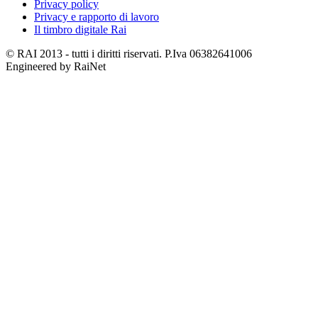
Privacy policy
Privacy e rapporto di lavoro
Il timbro digitale Rai
© RAI 2013 - tutti i diritti riservati. P.Iva 06382641006
Engineered by RaiNet