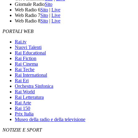
Giornale Radio
Sito
Web Radio 6
Sito
|
Live
Web Radio 7
Sito
|
Live
Web Radio 8
Sito
|
Live
PORTALI WEB
Rai.tv
Nuovi Talenti
Rai Educational
Rai Fiction
Rai Cinema
Rai Teche
Rai International
Rai Eri
Orchestra Sinfonica
Rai World
Rai Letteratura
Rai Arte
Rai 150
Prix Italia
Museo della radio e della televisione
NOTIZIE E SPORT