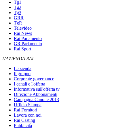
Tg1
Tg2
Tg3
GRR
TgR
Televideo
Rai News
Rai Parlamento
GR Parlamento
Rai Sport
L'AZIENDA RAI
L'azienda
Il gruppo
Corporate governance
I canali e l'offerta
Informativa sull'offerta tv
Direzione Abbonamenti
Campagna Canone 2013
Ufficio Stampa
Rai Fornitori
Lavora con noi
Rai Casting
Pubblicità