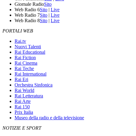
Giornale Radio
Sito
Web Radio 6
Sito
|
Live
Web Radio 7
Sito
|
Live
Web Radio 8
Sito
|
Live
PORTALI WEB
Rai.tv
Nuovi Talenti
Rai Educational
Rai Fiction
Rai Cinema
Rai Teche
Rai International
Rai Eri
Orchestra Sinfonica
Rai World
Rai Letteratura
Rai Arte
Rai 150
Prix Italia
Museo della radio e della televisione
NOTIZIE E SPORT