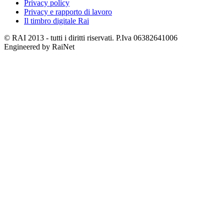
Privacy policy
Privacy e rapporto di lavoro
Il timbro digitale Rai
© RAI 2013 - tutti i diritti riservati. P.Iva 06382641006
Engineered by RaiNet