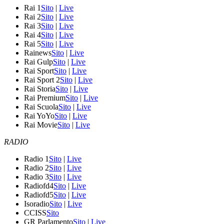
Rai 1
Sito
|
Live
Rai 2
Sito
|
Live
Rai 3
Sito
|
Live
Rai 4
Sito
|
Live
Rai 5
Sito
|
Live
Rainews
Sito
|
Live
Rai Gulp
Sito
|
Live
Rai Sport
Sito
|
Live
Rai Sport 2
Sito
|
Live
Rai Storia
Sito
|
Live
Rai Premium
Sito
|
Live
Rai Scuola
Sito
|
Live
Rai YoYo
Sito
|
Live
Rai Movie
Sito
|
Live
RADIO
Radio 1
Sito
|
Live
Radio 2
Sito
|
Live
Radio 3
Sito
|
Live
Radiofd4
Sito
|
Live
Radiofd5
Sito
|
Live
Isoradio
Sito
|
Live
CCISS
Sito
GR Parlamento
Sito
|
Live