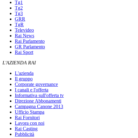
Tg1
Tg2
Tg3
GRR
TgR
Televideo
Rai News
Rai Parlamento
GR Parlamento
Rai Sport
L'AZIENDA RAI
L'azienda
Il gruppo
Corporate governance
I canali e l'offerta
Informativa sull'offerta tv
Direzione Abbonamenti
Campagna Canone 2013
Ufficio Stampa
Rai Fornitori
Lavora con noi
Rai Casting
Pubblicità