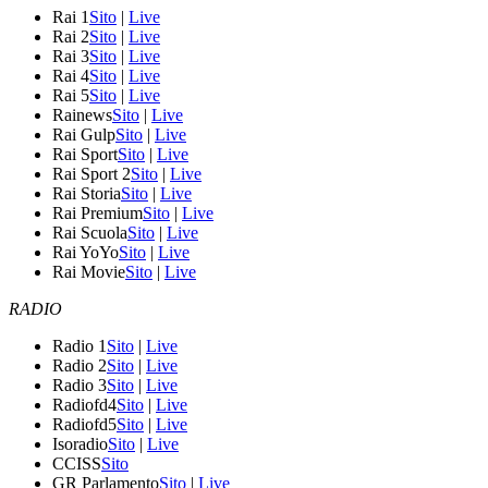
Rai 1
Sito
|
Live
Rai 2
Sito
|
Live
Rai 3
Sito
|
Live
Rai 4
Sito
|
Live
Rai 5
Sito
|
Live
Rainews
Sito
|
Live
Rai Gulp
Sito
|
Live
Rai Sport
Sito
|
Live
Rai Sport 2
Sito
|
Live
Rai Storia
Sito
|
Live
Rai Premium
Sito
|
Live
Rai Scuola
Sito
|
Live
Rai YoYo
Sito
|
Live
Rai Movie
Sito
|
Live
RADIO
Radio 1
Sito
|
Live
Radio 2
Sito
|
Live
Radio 3
Sito
|
Live
Radiofd4
Sito
|
Live
Radiofd5
Sito
|
Live
Isoradio
Sito
|
Live
CCISS
Sito
GR Parlamento
Sito
|
Live