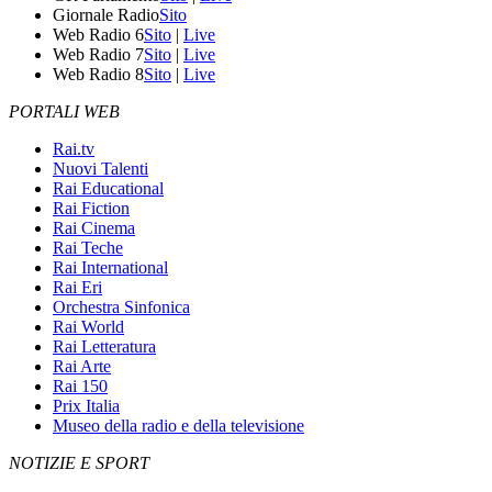
Giornale Radio
Sito
Web Radio 6
Sito
|
Live
Web Radio 7
Sito
|
Live
Web Radio 8
Sito
|
Live
PORTALI WEB
Rai.tv
Nuovi Talenti
Rai Educational
Rai Fiction
Rai Cinema
Rai Teche
Rai International
Rai Eri
Orchestra Sinfonica
Rai World
Rai Letteratura
Rai Arte
Rai 150
Prix Italia
Museo della radio e della televisione
NOTIZIE E SPORT