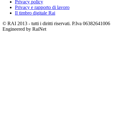
Privacy policy
Privacy e rapporto di lavoro
Il timbro digitale Rai
© RAI 2013 - tutti i diritti riservati. P.Iva 06382641006
Engineered by RaiNet