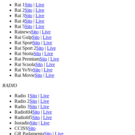
Rai 1
Sito
|
Live
Rai 2
Sito
|
Live
Rai 3
Sito
|
Live
Rai 4
Sito
|
Live
Rai 5
Sito
|
Live
Rainews
Sito
|
Live
Rai Gulp
Sito
|
Live
Rai Sport
Sito
|
Live
Rai Sport 2
Sito
|
Live
Rai Storia
Sito
|
Live
Rai Premium
Sito
|
Live
Rai Scuola
Sito
|
Live
Rai YoYo
Sito
|
Live
Rai Movie
Sito
|
Live
RADIO
Radio 1
Sito
|
Live
Radio 2
Sito
|
Live
Radio 3
Sito
|
Live
Radiofd4
Sito
|
Live
Radiofd5
Sito
|
Live
Isoradio
Sito
|
Live
CCISS
Sito
GR Parlamento
Sito
|
Live