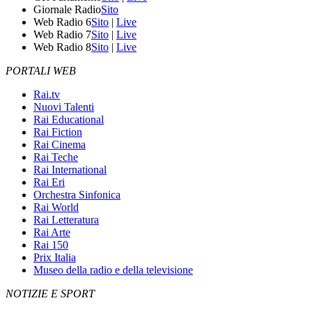
Giornale Radio
Sito
Web Radio 6
Sito
|
Live
Web Radio 7
Sito
|
Live
Web Radio 8
Sito
|
Live
PORTALI WEB
Rai.tv
Nuovi Talenti
Rai Educational
Rai Fiction
Rai Cinema
Rai Teche
Rai International
Rai Eri
Orchestra Sinfonica
Rai World
Rai Letteratura
Rai Arte
Rai 150
Prix Italia
Museo della radio e della televisione
NOTIZIE E SPORT