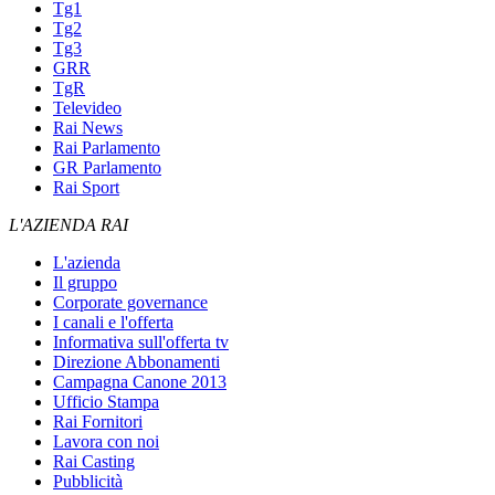
Tg1
Tg2
Tg3
GRR
TgR
Televideo
Rai News
Rai Parlamento
GR Parlamento
Rai Sport
L'AZIENDA RAI
L'azienda
Il gruppo
Corporate governance
I canali e l'offerta
Informativa sull'offerta tv
Direzione Abbonamenti
Campagna Canone 2013
Ufficio Stampa
Rai Fornitori
Lavora con noi
Rai Casting
Pubblicità