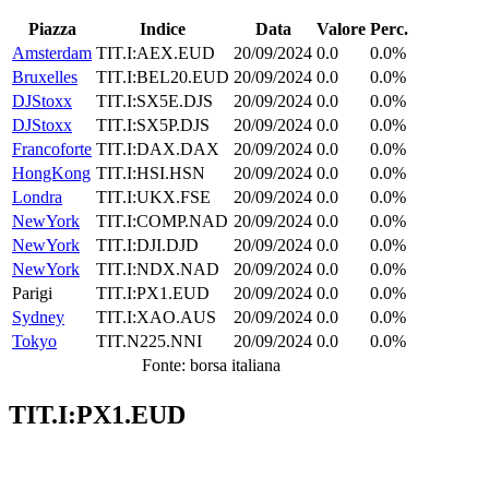
Piazza
Indice
Data
Valore
Perc.
Amsterdam
TIT.I:AEX.EUD
20/09/2024
0.0
0.0%
Bruxelles
TIT.I:BEL20.EUD
20/09/2024
0.0
0.0%
DJStoxx
TIT.I:SX5E.DJS
20/09/2024
0.0
0.0%
DJStoxx
TIT.I:SX5P.DJS
20/09/2024
0.0
0.0%
Francoforte
TIT.I:DAX.DAX
20/09/2024
0.0
0.0%
HongKong
TIT.I:HSI.HSN
20/09/2024
0.0
0.0%
Londra
TIT.I:UKX.FSE
20/09/2024
0.0
0.0%
NewYork
TIT.I:COMP.NAD
20/09/2024
0.0
0.0%
NewYork
TIT.I:DJI.DJD
20/09/2024
0.0
0.0%
NewYork
TIT.I:NDX.NAD
20/09/2024
0.0
0.0%
Parigi
TIT.I:PX1.EUD
20/09/2024
0.0
0.0%
Sydney
TIT.I:XAO.AUS
20/09/2024
0.0
0.0%
Tokyo
TIT.N225.NNI
20/09/2024
0.0
0.0%
Fonte: borsa italiana
TIT.I:PX1.EUD