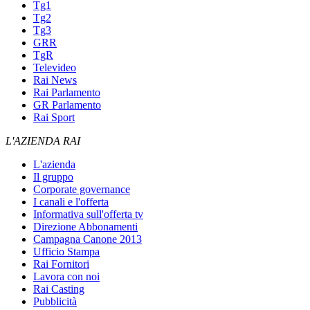
Tg1
Tg2
Tg3
GRR
TgR
Televideo
Rai News
Rai Parlamento
GR Parlamento
Rai Sport
L'AZIENDA RAI
L'azienda
Il gruppo
Corporate governance
I canali e l'offerta
Informativa sull'offerta tv
Direzione Abbonamenti
Campagna Canone 2013
Ufficio Stampa
Rai Fornitori
Lavora con noi
Rai Casting
Pubblicità