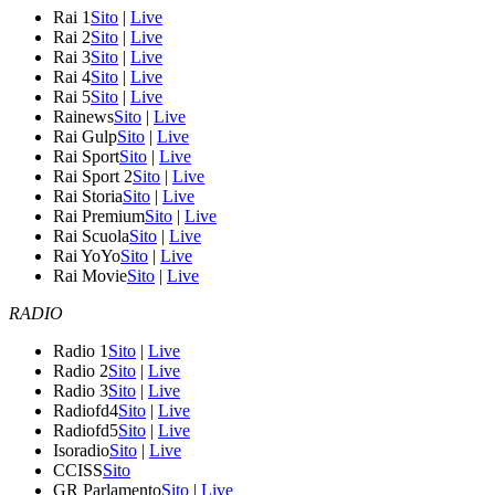
Rai 1
Sito
|
Live
Rai 2
Sito
|
Live
Rai 3
Sito
|
Live
Rai 4
Sito
|
Live
Rai 5
Sito
|
Live
Rainews
Sito
|
Live
Rai Gulp
Sito
|
Live
Rai Sport
Sito
|
Live
Rai Sport 2
Sito
|
Live
Rai Storia
Sito
|
Live
Rai Premium
Sito
|
Live
Rai Scuola
Sito
|
Live
Rai YoYo
Sito
|
Live
Rai Movie
Sito
|
Live
RADIO
Radio 1
Sito
|
Live
Radio 2
Sito
|
Live
Radio 3
Sito
|
Live
Radiofd4
Sito
|
Live
Radiofd5
Sito
|
Live
Isoradio
Sito
|
Live
CCISS
Sito
GR Parlamento
Sito
|
Live