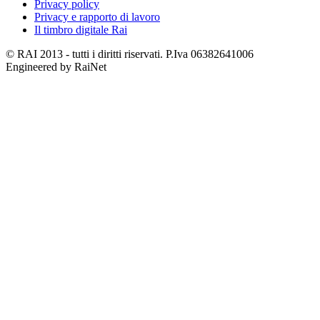
Privacy policy
Privacy e rapporto di lavoro
Il timbro digitale Rai
© RAI 2013 - tutti i diritti riservati. P.Iva 06382641006
Engineered by RaiNet