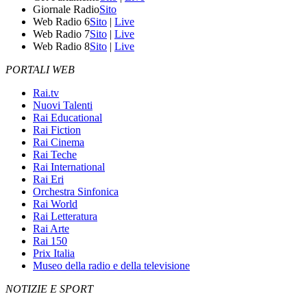
Giornale Radio
Sito
Web Radio 6
Sito
|
Live
Web Radio 7
Sito
|
Live
Web Radio 8
Sito
|
Live
PORTALI WEB
Rai.tv
Nuovi Talenti
Rai Educational
Rai Fiction
Rai Cinema
Rai Teche
Rai International
Rai Eri
Orchestra Sinfonica
Rai World
Rai Letteratura
Rai Arte
Rai 150
Prix Italia
Museo della radio e della televisione
NOTIZIE E SPORT