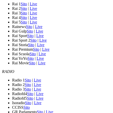
Rai 1
Sito
|
Live
Rai 2
Sito
|
Live
Rai 3
Sito
|
Live
Rai 4
Sito
|
Live
Rai 5
Sito
|
Live
Rainews
Sito
|
Live
Rai Gulp
Sito
|
Live
Rai Sport
Sito
|
Live
Rai Sport 2
Sito
|
Live
Rai Storia
Sito
|
Live
Rai Premium
Sito
|
Live
Rai Scuola
Sito
|
Live
Rai YoYo
Sito
|
Live
Rai Movie
Sito
|
Live
RADIO
Radio 1
Sito
|
Live
Radio 2
Sito
|
Live
Radio 3
Sito
|
Live
Radiofd4
Sito
|
Live
Radiofd5
Sito
|
Live
Isoradio
Sito
|
Live
CCISS
Sito
GR Parlamento
Sito
|
Live