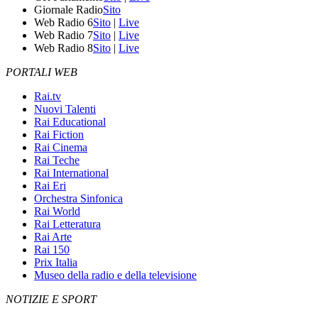
Giornale Radio
Sito
Web Radio 6
Sito
|
Live
Web Radio 7
Sito
|
Live
Web Radio 8
Sito
|
Live
PORTALI WEB
Rai.tv
Nuovi Talenti
Rai Educational
Rai Fiction
Rai Cinema
Rai Teche
Rai International
Rai Eri
Orchestra Sinfonica
Rai World
Rai Letteratura
Rai Arte
Rai 150
Prix Italia
Museo della radio e della televisione
NOTIZIE E SPORT