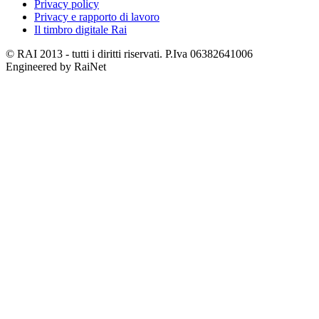
Privacy policy
Privacy e rapporto di lavoro
Il timbro digitale Rai
© RAI 2013 - tutti i diritti riservati. P.Iva 06382641006
Engineered by RaiNet