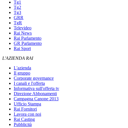
Tg1
Tg2
Tg3
GRR
TgR
Televideo
Rai News
Rai Parlamento
GR Parlamento
Rai Sport
L'AZIENDA RAI
L'azienda
Il gruppo
Corporate governance
I canali e l'offerta
Informativa sull'offerta tv
Direzione Abbonamenti
Campagna Canone 2013
Ufficio Stampa
Rai Fornitori
Lavora con noi
Rai Casting
Pubblicità