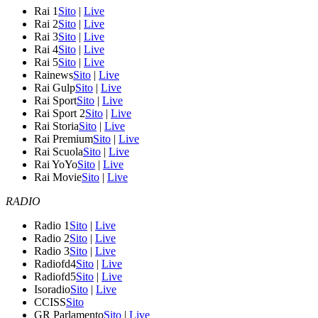
Rai 1
Sito
|
Live
Rai 2
Sito
|
Live
Rai 3
Sito
|
Live
Rai 4
Sito
|
Live
Rai 5
Sito
|
Live
Rainews
Sito
|
Live
Rai Gulp
Sito
|
Live
Rai Sport
Sito
|
Live
Rai Sport 2
Sito
|
Live
Rai Storia
Sito
|
Live
Rai Premium
Sito
|
Live
Rai Scuola
Sito
|
Live
Rai YoYo
Sito
|
Live
Rai Movie
Sito
|
Live
RADIO
Radio 1
Sito
|
Live
Radio 2
Sito
|
Live
Radio 3
Sito
|
Live
Radiofd4
Sito
|
Live
Radiofd5
Sito
|
Live
Isoradio
Sito
|
Live
CCISS
Sito
GR Parlamento
Sito
|
Live