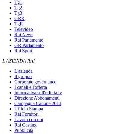
Tg1
Tg2
Tg3
GRR
TgR
Televideo
Rai News
Rai Parlamento
GR Parlamento
Rai Sport
L'AZIENDA RAI
L'azienda
Il gruppo
Corporate governance
I canali e l'offerta
Informativa sull'offerta tv
Direzione Abbonamenti
Campagna Canone 2013
Ufficio Stampa
Rai Fornitori
Lavora con noi
Rai Casting
Pubblicità