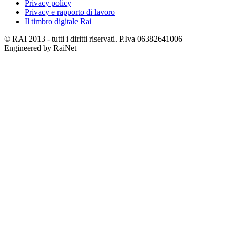
Privacy policy
Privacy e rapporto di lavoro
Il timbro digitale Rai
© RAI 2013 - tutti i diritti riservati. P.Iva 06382641006
Engineered by RaiNet