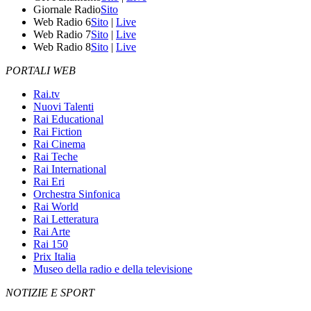
Giornale Radio
Sito
Web Radio 6
Sito
|
Live
Web Radio 7
Sito
|
Live
Web Radio 8
Sito
|
Live
PORTALI WEB
Rai.tv
Nuovi Talenti
Rai Educational
Rai Fiction
Rai Cinema
Rai Teche
Rai International
Rai Eri
Orchestra Sinfonica
Rai World
Rai Letteratura
Rai Arte
Rai 150
Prix Italia
Museo della radio e della televisione
NOTIZIE E SPORT