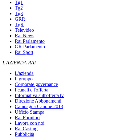
Tg1
Tg2
Tg3
GRR
TgR
Televideo
Rai News
Rai Parlamento
GR Parlamento
Rai Sport
L'AZIENDA RAI
L'azienda
Il gruppo
Corporate governance
I canali e l'offerta
Informativa sull'offerta tv
Direzione Abbonamenti
Campagna Canone 2013
Ufficio Stampa
Rai Fornitori
Lavora con noi
Rai Casting
Pubblicità