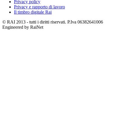
Privacy policy
Privacy e rapporto di lavoro
Il timbro digitale Rai
© RAI 2013 - tutti i diritti riservati. P.Iva 06382641006
Engineered by RaiNet