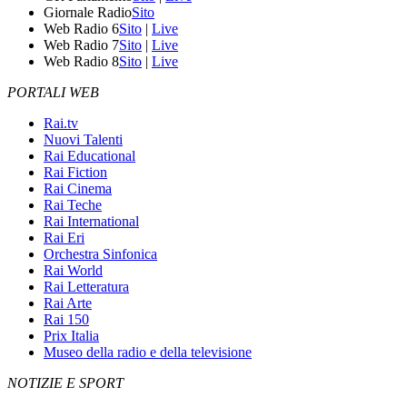
Giornale Radio
Sito
Web Radio 6
Sito
|
Live
Web Radio 7
Sito
|
Live
Web Radio 8
Sito
|
Live
PORTALI WEB
Rai.tv
Nuovi Talenti
Rai Educational
Rai Fiction
Rai Cinema
Rai Teche
Rai International
Rai Eri
Orchestra Sinfonica
Rai World
Rai Letteratura
Rai Arte
Rai 150
Prix Italia
Museo della radio e della televisione
NOTIZIE E SPORT