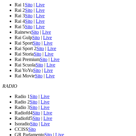
Rai 1
Sito
|
Live
Rai 2
Sito
|
Live
Rai 3
Sito
|
Live
Rai 4
Sito
|
Live
Rai 5
Sito
|
Live
Rainews
Sito
|
Live
Rai Gulp
Sito
|
Live
Rai Sport
Sito
|
Live
Rai Sport 2
Sito
|
Live
Rai Storia
Sito
|
Live
Rai Premium
Sito
|
Live
Rai Scuola
Sito
|
Live
Rai YoYo
Sito
|
Live
Rai Movie
Sito
|
Live
RADIO
Radio 1
Sito
|
Live
Radio 2
Sito
|
Live
Radio 3
Sito
|
Live
Radiofd4
Sito
|
Live
Radiofd5
Sito
|
Live
Isoradio
Sito
|
Live
CCISS
Sito
GR Parlamento
Sito
|
Live