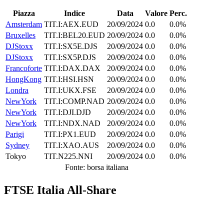
Piazza
Indice
Data
Valore
Perc.
Amsterdam
TIT.I:AEX.EUD
20/09/2024
0.0
0.0%
Bruxelles
TIT.I:BEL20.EUD
20/09/2024
0.0
0.0%
DJStoxx
TIT.I:SX5E.DJS
20/09/2024
0.0
0.0%
DJStoxx
TIT.I:SX5P.DJS
20/09/2024
0.0
0.0%
Francoforte
TIT.I:DAX.DAX
20/09/2024
0.0
0.0%
HongKong
TIT.I:HSI.HSN
20/09/2024
0.0
0.0%
Londra
TIT.I:UKX.FSE
20/09/2024
0.0
0.0%
NewYork
TIT.I:COMP.NAD
20/09/2024
0.0
0.0%
NewYork
TIT.I:DJI.DJD
20/09/2024
0.0
0.0%
NewYork
TIT.I:NDX.NAD
20/09/2024
0.0
0.0%
Parigi
TIT.I:PX1.EUD
20/09/2024
0.0
0.0%
Sydney
TIT.I:XAO.AUS
20/09/2024
0.0
0.0%
Tokyo
TIT.N225.NNI
20/09/2024
0.0
0.0%
Fonte: borsa italiana
FTSE Italia All-Share