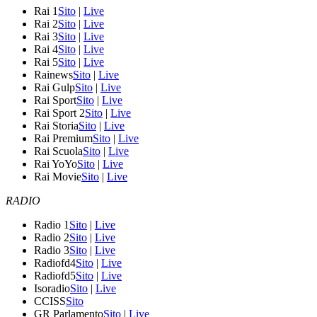
Rai 1
Sito
|
Live
Rai 2
Sito
|
Live
Rai 3
Sito
|
Live
Rai 4
Sito
|
Live
Rai 5
Sito
|
Live
Rainews
Sito
|
Live
Rai Gulp
Sito
|
Live
Rai Sport
Sito
|
Live
Rai Sport 2
Sito
|
Live
Rai Storia
Sito
|
Live
Rai Premium
Sito
|
Live
Rai Scuola
Sito
|
Live
Rai YoYo
Sito
|
Live
Rai Movie
Sito
|
Live
RADIO
Radio 1
Sito
|
Live
Radio 2
Sito
|
Live
Radio 3
Sito
|
Live
Radiofd4
Sito
|
Live
Radiofd5
Sito
|
Live
Isoradio
Sito
|
Live
CCISS
Sito
GR Parlamento
Sito
|
Live