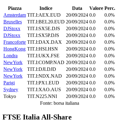
Piazza
Indice
Data
Valore
Perc.
Amsterdam
TIT.I:AEX.EUD
20/09/2024
0.0
0.0%
Bruxelles
TIT.I:BEL20.EUD
20/09/2024
0.0
0.0%
DJStoxx
TIT.I:SX5E.DJS
20/09/2024
0.0
0.0%
DJStoxx
TIT.I:SX5P.DJS
20/09/2024
0.0
0.0%
Francoforte
TIT.I:DAX.DAX
20/09/2024
0.0
0.0%
HongKong
TIT.I:HSI.HSN
20/09/2024
0.0
0.0%
Londra
TIT.I:UKX.FSE
20/09/2024
0.0
0.0%
NewYork
TIT.I:COMP.NAD
20/09/2024
0.0
0.0%
NewYork
TIT.I:DJI.DJD
20/09/2024
0.0
0.0%
NewYork
TIT.I:NDX.NAD
20/09/2024
0.0
0.0%
Parigi
TIT.I:PX1.EUD
20/09/2024
0.0
0.0%
Sydney
TIT.I:XAO.AUS
20/09/2024
0.0
0.0%
Tokyo
TIT.N225.NNI
20/09/2024
0.0
0.0%
Fonte: borsa italiana
FTSE Italia All-Share