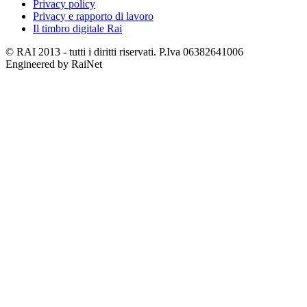
Privacy policy
Privacy e rapporto di lavoro
Il timbro digitale Rai
© RAI 2013 - tutti i diritti riservati. P.Iva 06382641006
Engineered by RaiNet