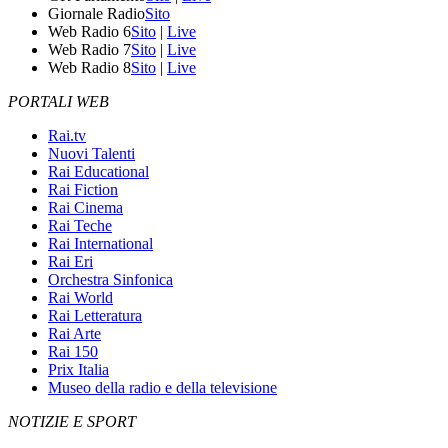
Giornale Radio
Sito
Web Radio 6
Sito
|
Live
Web Radio 7
Sito
|
Live
Web Radio 8
Sito
|
Live
PORTALI WEB
Rai.tv
Nuovi Talenti
Rai Educational
Rai Fiction
Rai Cinema
Rai Teche
Rai International
Rai Eri
Orchestra Sinfonica
Rai World
Rai Letteratura
Rai Arte
Rai 150
Prix Italia
Museo della radio e della televisione
NOTIZIE E SPORT