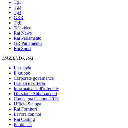
Tg1
Tg2
Tg3
GRR
TgR
Televideo
Rai News
Rai Parlamento
GR Parlamento
Rai Sport
L'AZIENDA RAI
L'azienda
Il gruppo
Corporate governance
I canali e l'offerta
Informativa sull'offerta tv
Direzione Abbonamenti
Campagna Canone 2013
Ufficio Stampa
Rai Fornitori
Lavora con noi
Rai Casting
Pubblicità