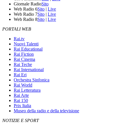
Giornale Radio
Sito
Web Radio 6
Sito
|
Live
Web Radio 7
Sito
|
Live
Web Radio 8
Sito
|
Live
PORTALI WEB
Rai.tv
Nuovi Talenti
Rai Educational
Rai Fiction
Rai Cinema
Rai Teche
Rai International
Rai Eri
Orchestra Sinfonica
Rai World
Rai Letteratura
Rai Arte
Rai 150
Prix Italia
Museo della radio e della televisione
NOTIZIE E SPORT