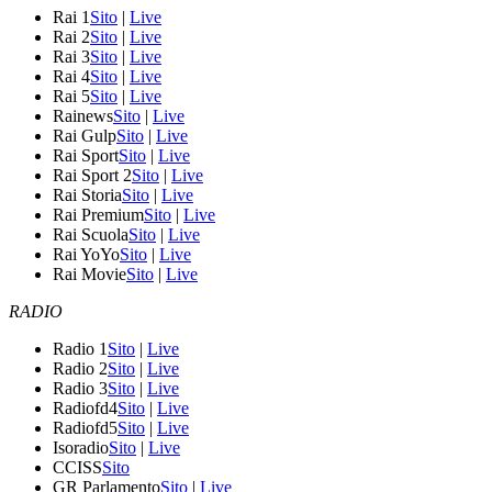
Rai 1
Sito
|
Live
Rai 2
Sito
|
Live
Rai 3
Sito
|
Live
Rai 4
Sito
|
Live
Rai 5
Sito
|
Live
Rainews
Sito
|
Live
Rai Gulp
Sito
|
Live
Rai Sport
Sito
|
Live
Rai Sport 2
Sito
|
Live
Rai Storia
Sito
|
Live
Rai Premium
Sito
|
Live
Rai Scuola
Sito
|
Live
Rai YoYo
Sito
|
Live
Rai Movie
Sito
|
Live
RADIO
Radio 1
Sito
|
Live
Radio 2
Sito
|
Live
Radio 3
Sito
|
Live
Radiofd4
Sito
|
Live
Radiofd5
Sito
|
Live
Isoradio
Sito
|
Live
CCISS
Sito
GR Parlamento
Sito
|
Live