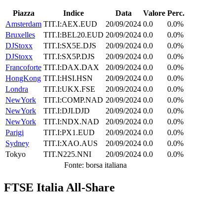
Piazza
Indice
Data
Valore
Perc.
Amsterdam
TIT.I:AEX.EUD
20/09/2024
0.0
0.0%
Bruxelles
TIT.I:BEL20.EUD
20/09/2024
0.0
0.0%
DJStoxx
TIT.I:SX5E.DJS
20/09/2024
0.0
0.0%
DJStoxx
TIT.I:SX5P.DJS
20/09/2024
0.0
0.0%
Francoforte
TIT.I:DAX.DAX
20/09/2024
0.0
0.0%
HongKong
TIT.I:HSI.HSN
20/09/2024
0.0
0.0%
Londra
TIT.I:UKX.FSE
20/09/2024
0.0
0.0%
NewYork
TIT.I:COMP.NAD
20/09/2024
0.0
0.0%
NewYork
TIT.I:DJI.DJD
20/09/2024
0.0
0.0%
NewYork
TIT.I:NDX.NAD
20/09/2024
0.0
0.0%
Parigi
TIT.I:PX1.EUD
20/09/2024
0.0
0.0%
Sydney
TIT.I:XAO.AUS
20/09/2024
0.0
0.0%
Tokyo
TIT.N225.NNI
20/09/2024
0.0
0.0%
Fonte: borsa italiana
FTSE Italia All-Share