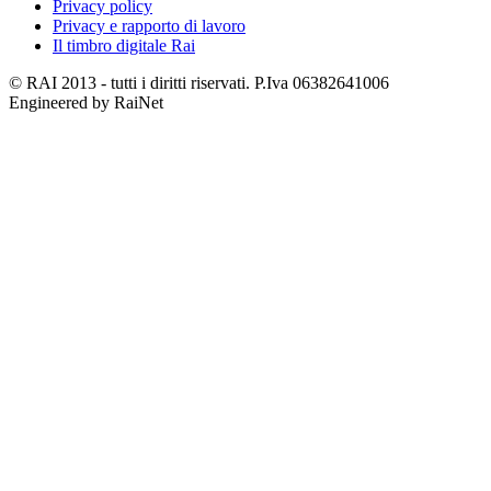
Privacy policy
Privacy e rapporto di lavoro
Il timbro digitale Rai
© RAI 2013 - tutti i diritti riservati. P.Iva 06382641006
Engineered by RaiNet