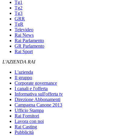
Tg1
Tg2
Tg3
GRR
TgR
Televideo
Rai News
Rai Parlamento
GR Parlamento
Rai Sport
L'AZIENDA RAI
L'azienda
Il gruppo
Corporate governance
I canali e l'offerta
Informativa sull'offerta tv
Direzione Abbonamenti
Campagna Canone 2013
Ufficio Stampa
Rai Fornitori
Lavora con noi
Rai Casting
Pubblicità