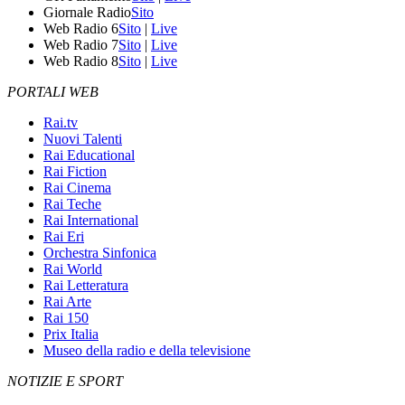
Giornale Radio
Sito
Web Radio 6
Sito
|
Live
Web Radio 7
Sito
|
Live
Web Radio 8
Sito
|
Live
PORTALI WEB
Rai.tv
Nuovi Talenti
Rai Educational
Rai Fiction
Rai Cinema
Rai Teche
Rai International
Rai Eri
Orchestra Sinfonica
Rai World
Rai Letteratura
Rai Arte
Rai 150
Prix Italia
Museo della radio e della televisione
NOTIZIE E SPORT