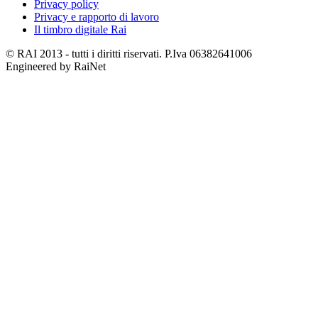
Privacy policy
Privacy e rapporto di lavoro
Il timbro digitale Rai
© RAI 2013 - tutti i diritti riservati. P.Iva 06382641006
Engineered by RaiNet