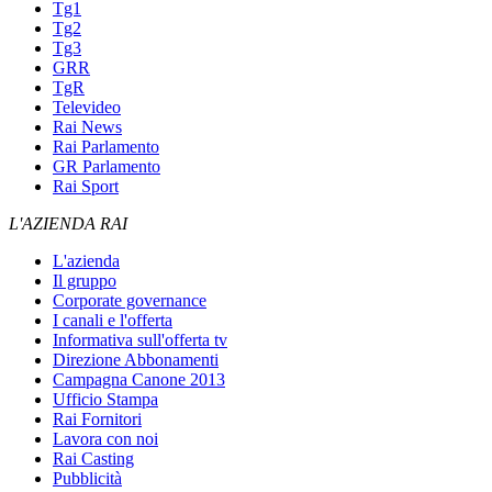
Tg1
Tg2
Tg3
GRR
TgR
Televideo
Rai News
Rai Parlamento
GR Parlamento
Rai Sport
L'AZIENDA RAI
L'azienda
Il gruppo
Corporate governance
I canali e l'offerta
Informativa sull'offerta tv
Direzione Abbonamenti
Campagna Canone 2013
Ufficio Stampa
Rai Fornitori
Lavora con noi
Rai Casting
Pubblicità