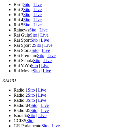
Rai 1
Sito
|
Live
Rai 2
Sito
|
Live
Rai 3
Sito
|
Live
Rai 4
Sito
|
Live
Rai 5
Sito
|
Live
Rainews
Sito
|
Live
Rai Gulp
Sito
|
Live
Rai Sport
Sito
|
Live
Rai Sport 2
Sito
|
Live
Rai Storia
Sito
|
Live
Rai Premium
Sito
|
Live
Rai Scuola
Sito
|
Live
Rai YoYo
Sito
|
Live
Rai Movie
Sito
|
Live
RADIO
Radio 1
Sito
|
Live
Radio 2
Sito
|
Live
Radio 3
Sito
|
Live
Radiofd4
Sito
|
Live
Radiofd5
Sito
|
Live
Isoradio
Sito
|
Live
CCISS
Sito
GR Parlamento
Sito
|
Live