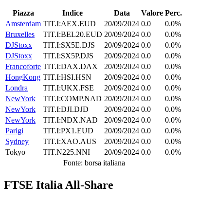
Piazza
Indice
Data
Valore
Perc.
Amsterdam
TIT.I:AEX.EUD
20/09/2024
0.0
0.0%
Bruxelles
TIT.I:BEL20.EUD
20/09/2024
0.0
0.0%
DJStoxx
TIT.I:SX5E.DJS
20/09/2024
0.0
0.0%
DJStoxx
TIT.I:SX5P.DJS
20/09/2024
0.0
0.0%
Francoforte
TIT.I:DAX.DAX
20/09/2024
0.0
0.0%
HongKong
TIT.I:HSI.HSN
20/09/2024
0.0
0.0%
Londra
TIT.I:UKX.FSE
20/09/2024
0.0
0.0%
NewYork
TIT.I:COMP.NAD
20/09/2024
0.0
0.0%
NewYork
TIT.I:DJI.DJD
20/09/2024
0.0
0.0%
NewYork
TIT.I:NDX.NAD
20/09/2024
0.0
0.0%
Parigi
TIT.I:PX1.EUD
20/09/2024
0.0
0.0%
Sydney
TIT.I:XAO.AUS
20/09/2024
0.0
0.0%
Tokyo
TIT.N225.NNI
20/09/2024
0.0
0.0%
Fonte: borsa italiana
FTSE Italia All-Share