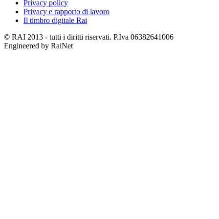
Privacy policy
Privacy e rapporto di lavoro
Il timbro digitale Rai
© RAI 2013 - tutti i diritti riservati. P.Iva 06382641006
Engineered by RaiNet