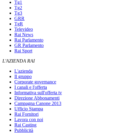
Tg1
Tg2
Tg3
GRR
TgR
Televideo
Rai News
Rai Parlamento
GR Parlamento
Rai Sport
L'AZIENDA RAI
L'azienda
Il gruppo
Corporate governance
I canali e l'offerta
Informativa sull'offerta tv
Direzione Abbonamenti
Campagna Canone 2013
Ufficio Stampa
Rai Fornitori
Lavora con noi
Rai Casting
Pubblicità