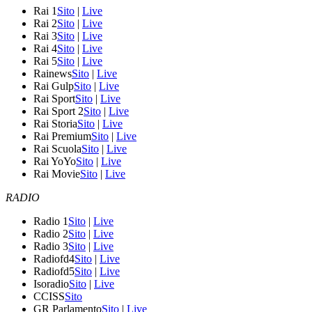
Rai 1
Sito
|
Live
Rai 2
Sito
|
Live
Rai 3
Sito
|
Live
Rai 4
Sito
|
Live
Rai 5
Sito
|
Live
Rainews
Sito
|
Live
Rai Gulp
Sito
|
Live
Rai Sport
Sito
|
Live
Rai Sport 2
Sito
|
Live
Rai Storia
Sito
|
Live
Rai Premium
Sito
|
Live
Rai Scuola
Sito
|
Live
Rai YoYo
Sito
|
Live
Rai Movie
Sito
|
Live
RADIO
Radio 1
Sito
|
Live
Radio 2
Sito
|
Live
Radio 3
Sito
|
Live
Radiofd4
Sito
|
Live
Radiofd5
Sito
|
Live
Isoradio
Sito
|
Live
CCISS
Sito
GR Parlamento
Sito
|
Live