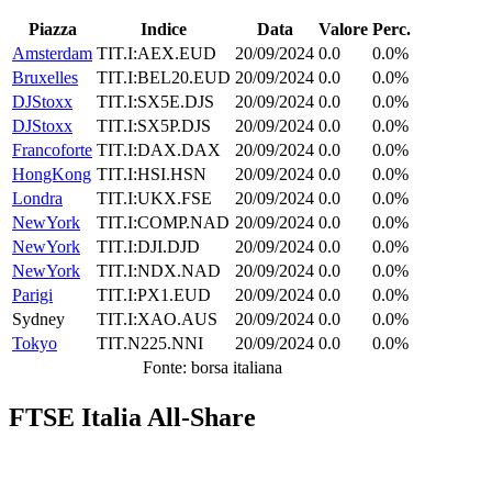
Piazza
Indice
Data
Valore
Perc.
Amsterdam
TIT.I:AEX.EUD
20/09/2024
0.0
0.0%
Bruxelles
TIT.I:BEL20.EUD
20/09/2024
0.0
0.0%
DJStoxx
TIT.I:SX5E.DJS
20/09/2024
0.0
0.0%
DJStoxx
TIT.I:SX5P.DJS
20/09/2024
0.0
0.0%
Francoforte
TIT.I:DAX.DAX
20/09/2024
0.0
0.0%
HongKong
TIT.I:HSI.HSN
20/09/2024
0.0
0.0%
Londra
TIT.I:UKX.FSE
20/09/2024
0.0
0.0%
NewYork
TIT.I:COMP.NAD
20/09/2024
0.0
0.0%
NewYork
TIT.I:DJI.DJD
20/09/2024
0.0
0.0%
NewYork
TIT.I:NDX.NAD
20/09/2024
0.0
0.0%
Parigi
TIT.I:PX1.EUD
20/09/2024
0.0
0.0%
Sydney
TIT.I:XAO.AUS
20/09/2024
0.0
0.0%
Tokyo
TIT.N225.NNI
20/09/2024
0.0
0.0%
Fonte: borsa italiana
FTSE Italia All-Share