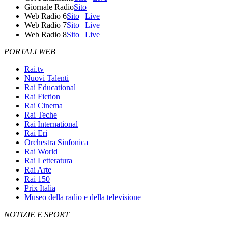
Giornale Radio
Sito
Web Radio 6
Sito
|
Live
Web Radio 7
Sito
|
Live
Web Radio 8
Sito
|
Live
PORTALI WEB
Rai.tv
Nuovi Talenti
Rai Educational
Rai Fiction
Rai Cinema
Rai Teche
Rai International
Rai Eri
Orchestra Sinfonica
Rai World
Rai Letteratura
Rai Arte
Rai 150
Prix Italia
Museo della radio e della televisione
NOTIZIE E SPORT