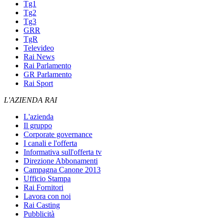
Tg1
Tg2
Tg3
GRR
TgR
Televideo
Rai News
Rai Parlamento
GR Parlamento
Rai Sport
L'AZIENDA RAI
L'azienda
Il gruppo
Corporate governance
I canali e l'offerta
Informativa sull'offerta tv
Direzione Abbonamenti
Campagna Canone 2013
Ufficio Stampa
Rai Fornitori
Lavora con noi
Rai Casting
Pubblicità