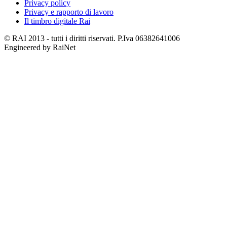
Privacy policy
Privacy e rapporto di lavoro
Il timbro digitale Rai
© RAI 2013 - tutti i diritti riservati. P.Iva 06382641006
Engineered by RaiNet