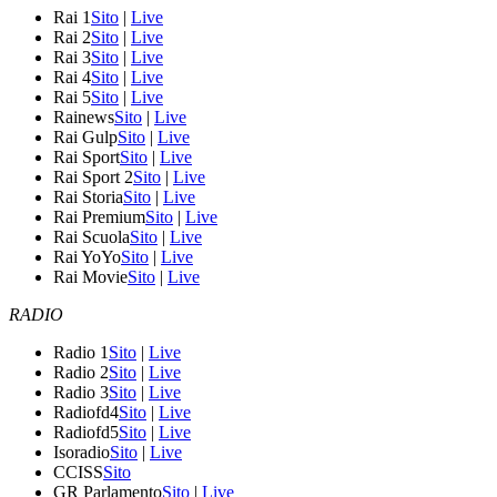
Rai 1
Sito
|
Live
Rai 2
Sito
|
Live
Rai 3
Sito
|
Live
Rai 4
Sito
|
Live
Rai 5
Sito
|
Live
Rainews
Sito
|
Live
Rai Gulp
Sito
|
Live
Rai Sport
Sito
|
Live
Rai Sport 2
Sito
|
Live
Rai Storia
Sito
|
Live
Rai Premium
Sito
|
Live
Rai Scuola
Sito
|
Live
Rai YoYo
Sito
|
Live
Rai Movie
Sito
|
Live
RADIO
Radio 1
Sito
|
Live
Radio 2
Sito
|
Live
Radio 3
Sito
|
Live
Radiofd4
Sito
|
Live
Radiofd5
Sito
|
Live
Isoradio
Sito
|
Live
CCISS
Sito
GR Parlamento
Sito
|
Live