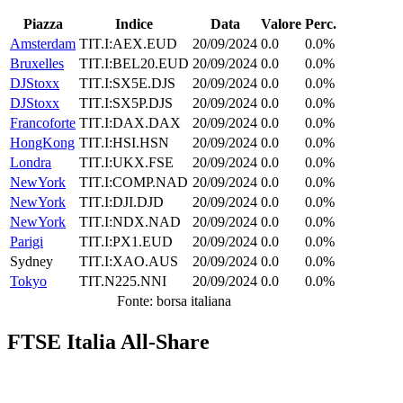
Piazza
Indice
Data
Valore
Perc.
Amsterdam
TIT.I:AEX.EUD
20/09/2024
0.0
0.0%
Bruxelles
TIT.I:BEL20.EUD
20/09/2024
0.0
0.0%
DJStoxx
TIT.I:SX5E.DJS
20/09/2024
0.0
0.0%
DJStoxx
TIT.I:SX5P.DJS
20/09/2024
0.0
0.0%
Francoforte
TIT.I:DAX.DAX
20/09/2024
0.0
0.0%
HongKong
TIT.I:HSI.HSN
20/09/2024
0.0
0.0%
Londra
TIT.I:UKX.FSE
20/09/2024
0.0
0.0%
NewYork
TIT.I:COMP.NAD
20/09/2024
0.0
0.0%
NewYork
TIT.I:DJI.DJD
20/09/2024
0.0
0.0%
NewYork
TIT.I:NDX.NAD
20/09/2024
0.0
0.0%
Parigi
TIT.I:PX1.EUD
20/09/2024
0.0
0.0%
Sydney
TIT.I:XAO.AUS
20/09/2024
0.0
0.0%
Tokyo
TIT.N225.NNI
20/09/2024
0.0
0.0%
Fonte: borsa italiana
FTSE Italia All-Share