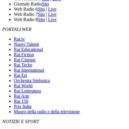
Giornale Radio
Sito
Web Radio 6
Sito
|
Live
Web Radio 7
Sito
|
Live
Web Radio 8
Sito
|
Live
PORTALI WEB
Rai.tv
Nuovi Talenti
Rai Educational
Rai Fiction
Rai Cinema
Rai Teche
Rai International
Rai Eri
Orchestra Sinfonica
Rai World
Rai Letteratura
Rai Arte
Rai 150
Prix Italia
Museo della radio e della televisione
NOTIZIE E SPORT