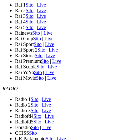
Rai 1
Sito
|
Live
Rai 2
Sito
|
Live
Rai 3
Sito
|
Live
Rai 4
Sito
|
Live
Rai 5
Sito
|
Live
Rainews
Sito
|
Live
Rai Gulp
Sito
|
Live
Rai Sport
Sito
|
Live
Rai Sport 2
Sito
|
Live
Rai Storia
Sito
|
Live
Rai Premium
Sito
|
Live
Rai Scuola
Sito
|
Live
Rai YoYo
Sito
|
Live
Rai Movie
Sito
|
Live
RADIO
Radio 1
Sito
|
Live
Radio 2
Sito
|
Live
Radio 3
Sito
|
Live
Radiofd4
Sito
|
Live
Radiofd5
Sito
|
Live
Isoradio
Sito
|
Live
CCISS
Sito
GR Parlamento
Sito
|
Live