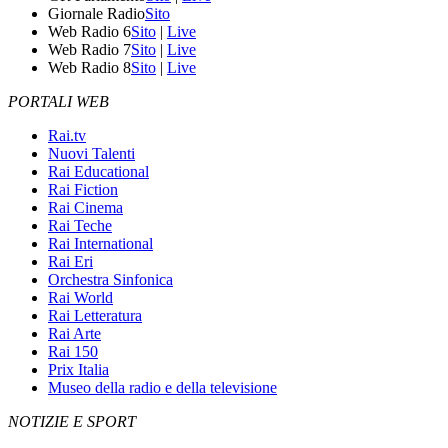
Giornale Radio
Sito
Web Radio 6
Sito
|
Live
Web Radio 7
Sito
|
Live
Web Radio 8
Sito
|
Live
PORTALI WEB
Rai.tv
Nuovi Talenti
Rai Educational
Rai Fiction
Rai Cinema
Rai Teche
Rai International
Rai Eri
Orchestra Sinfonica
Rai World
Rai Letteratura
Rai Arte
Rai 150
Prix Italia
Museo della radio e della televisione
NOTIZIE E SPORT