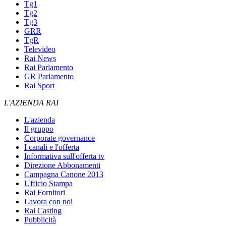
Tg1
Tg2
Tg3
GRR
TgR
Televideo
Rai News
Rai Parlamento
GR Parlamento
Rai Sport
L'AZIENDA RAI
L'azienda
Il gruppo
Corporate governance
I canali e l'offerta
Informativa sull'offerta tv
Direzione Abbonamenti
Campagna Canone 2013
Ufficio Stampa
Rai Fornitori
Lavora con noi
Rai Casting
Pubblicità