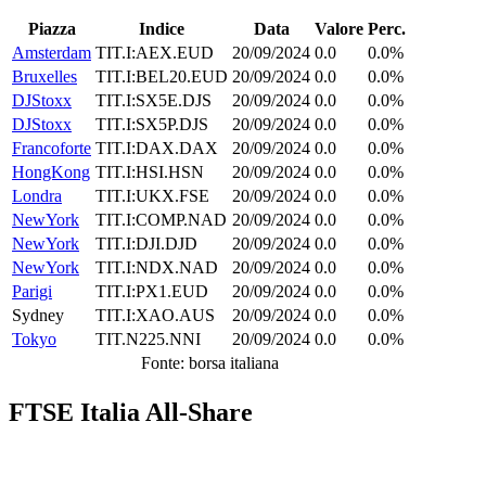
Piazza
Indice
Data
Valore
Perc.
Amsterdam
TIT.I:AEX.EUD
20/09/2024
0.0
0.0%
Bruxelles
TIT.I:BEL20.EUD
20/09/2024
0.0
0.0%
DJStoxx
TIT.I:SX5E.DJS
20/09/2024
0.0
0.0%
DJStoxx
TIT.I:SX5P.DJS
20/09/2024
0.0
0.0%
Francoforte
TIT.I:DAX.DAX
20/09/2024
0.0
0.0%
HongKong
TIT.I:HSI.HSN
20/09/2024
0.0
0.0%
Londra
TIT.I:UKX.FSE
20/09/2024
0.0
0.0%
NewYork
TIT.I:COMP.NAD
20/09/2024
0.0
0.0%
NewYork
TIT.I:DJI.DJD
20/09/2024
0.0
0.0%
NewYork
TIT.I:NDX.NAD
20/09/2024
0.0
0.0%
Parigi
TIT.I:PX1.EUD
20/09/2024
0.0
0.0%
Sydney
TIT.I:XAO.AUS
20/09/2024
0.0
0.0%
Tokyo
TIT.N225.NNI
20/09/2024
0.0
0.0%
Fonte: borsa italiana
FTSE Italia All-Share