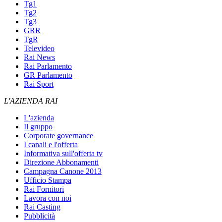
Tg1
Tg2
Tg3
GRR
TgR
Televideo
Rai News
Rai Parlamento
GR Parlamento
Rai Sport
L'AZIENDA RAI
L'azienda
Il gruppo
Corporate governance
I canali e l'offerta
Informativa sull'offerta tv
Direzione Abbonamenti
Campagna Canone 2013
Ufficio Stampa
Rai Fornitori
Lavora con noi
Rai Casting
Pubblicità