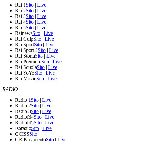
Rai 1
Sito
|
Live
Rai 2
Sito
|
Live
Rai 3
Sito
|
Live
Rai 4
Sito
|
Live
Rai 5
Sito
|
Live
Rainews
Sito
|
Live
Rai Gulp
Sito
|
Live
Rai Sport
Sito
|
Live
Rai Sport 2
Sito
|
Live
Rai Storia
Sito
|
Live
Rai Premium
Sito
|
Live
Rai Scuola
Sito
|
Live
Rai YoYo
Sito
|
Live
Rai Movie
Sito
|
Live
RADIO
Radio 1
Sito
|
Live
Radio 2
Sito
|
Live
Radio 3
Sito
|
Live
Radiofd4
Sito
|
Live
Radiofd5
Sito
|
Live
Isoradio
Sito
|
Live
CCISS
Sito
GR Parlamento
Sito
|
Live