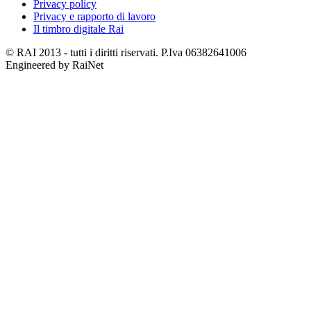
Privacy policy
Privacy e rapporto di lavoro
Il timbro digitale Rai
© RAI 2013 - tutti i diritti riservati. P.Iva 06382641006
Engineered by RaiNet