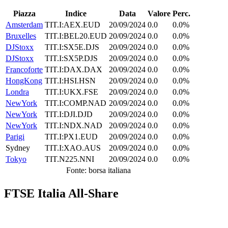
Piazza
Indice
Data
Valore
Perc.
Amsterdam
TIT.I:AEX.EUD
20/09/2024
0.0
0.0%
Bruxelles
TIT.I:BEL20.EUD
20/09/2024
0.0
0.0%
DJStoxx
TIT.I:SX5E.DJS
20/09/2024
0.0
0.0%
DJStoxx
TIT.I:SX5P.DJS
20/09/2024
0.0
0.0%
Francoforte
TIT.I:DAX.DAX
20/09/2024
0.0
0.0%
HongKong
TIT.I:HSI.HSN
20/09/2024
0.0
0.0%
Londra
TIT.I:UKX.FSE
20/09/2024
0.0
0.0%
NewYork
TIT.I:COMP.NAD
20/09/2024
0.0
0.0%
NewYork
TIT.I:DJI.DJD
20/09/2024
0.0
0.0%
NewYork
TIT.I:NDX.NAD
20/09/2024
0.0
0.0%
Parigi
TIT.I:PX1.EUD
20/09/2024
0.0
0.0%
Sydney
TIT.I:XAO.AUS
20/09/2024
0.0
0.0%
Tokyo
TIT.N225.NNI
20/09/2024
0.0
0.0%
Fonte: borsa italiana
FTSE Italia All-Share