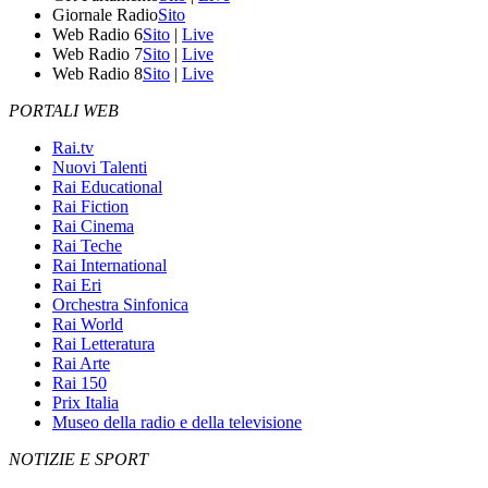
Giornale Radio
Sito
Web Radio 6
Sito
|
Live
Web Radio 7
Sito
|
Live
Web Radio 8
Sito
|
Live
PORTALI WEB
Rai.tv
Nuovi Talenti
Rai Educational
Rai Fiction
Rai Cinema
Rai Teche
Rai International
Rai Eri
Orchestra Sinfonica
Rai World
Rai Letteratura
Rai Arte
Rai 150
Prix Italia
Museo della radio e della televisione
NOTIZIE E SPORT