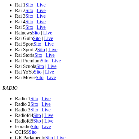
Rai 1
Sito
|
Live
Rai 2
Sito
|
Live
Rai 3
Sito
|
Live
Rai 4
Sito
|
Live
Rai 5
Sito
|
Live
Rainews
Sito
|
Live
Rai Gulp
Sito
|
Live
Rai Sport
Sito
|
Live
Rai Sport 2
Sito
|
Live
Rai Storia
Sito
|
Live
Rai Premium
Sito
|
Live
Rai Scuola
Sito
|
Live
Rai YoYo
Sito
|
Live
Rai Movie
Sito
|
Live
RADIO
Radio 1
Sito
|
Live
Radio 2
Sito
|
Live
Radio 3
Sito
|
Live
Radiofd4
Sito
|
Live
Radiofd5
Sito
|
Live
Isoradio
Sito
|
Live
CCISS
Sito
GR Parlamento
Sito
|
Live