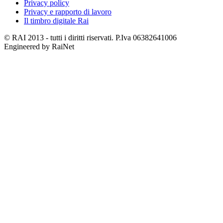
Privacy policy
Privacy e rapporto di lavoro
Il timbro digitale Rai
© RAI 2013 - tutti i diritti riservati. P.Iva 06382641006
Engineered by RaiNet