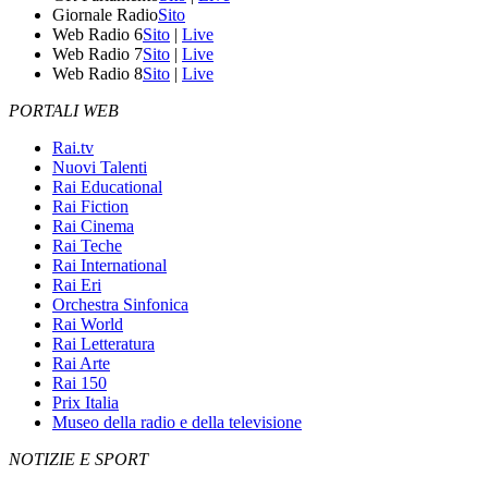
Giornale Radio
Sito
Web Radio 6
Sito
|
Live
Web Radio 7
Sito
|
Live
Web Radio 8
Sito
|
Live
PORTALI WEB
Rai.tv
Nuovi Talenti
Rai Educational
Rai Fiction
Rai Cinema
Rai Teche
Rai International
Rai Eri
Orchestra Sinfonica
Rai World
Rai Letteratura
Rai Arte
Rai 150
Prix Italia
Museo della radio e della televisione
NOTIZIE E SPORT