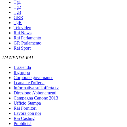
Tg1
Tg2
Tg3
GRR
TgR
Televideo
Rai News
Rai Parlamento
GR Parlamento
Rai Sport
L'AZIENDA RAI
L'azienda
Il gruppo
Corporate governance
I canali e l'offerta
Informativa sull'offerta tv
Direzione Abbonamenti
Campagna Canone 2013
Ufficio Stampa
Rai Fornitori
Lavora con noi
Rai Casting
Pubblicità