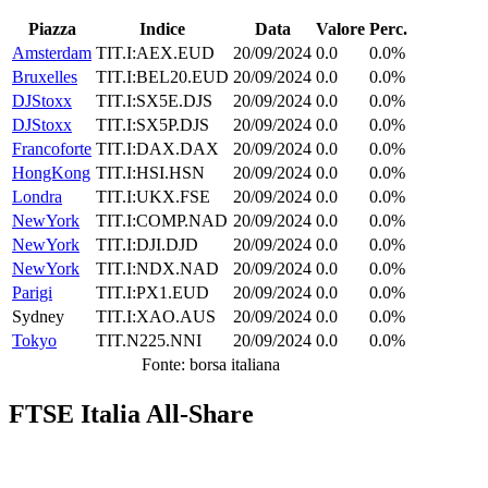
Piazza
Indice
Data
Valore
Perc.
Amsterdam
TIT.I:AEX.EUD
20/09/2024
0.0
0.0%
Bruxelles
TIT.I:BEL20.EUD
20/09/2024
0.0
0.0%
DJStoxx
TIT.I:SX5E.DJS
20/09/2024
0.0
0.0%
DJStoxx
TIT.I:SX5P.DJS
20/09/2024
0.0
0.0%
Francoforte
TIT.I:DAX.DAX
20/09/2024
0.0
0.0%
HongKong
TIT.I:HSI.HSN
20/09/2024
0.0
0.0%
Londra
TIT.I:UKX.FSE
20/09/2024
0.0
0.0%
NewYork
TIT.I:COMP.NAD
20/09/2024
0.0
0.0%
NewYork
TIT.I:DJI.DJD
20/09/2024
0.0
0.0%
NewYork
TIT.I:NDX.NAD
20/09/2024
0.0
0.0%
Parigi
TIT.I:PX1.EUD
20/09/2024
0.0
0.0%
Sydney
TIT.I:XAO.AUS
20/09/2024
0.0
0.0%
Tokyo
TIT.N225.NNI
20/09/2024
0.0
0.0%
Fonte: borsa italiana
FTSE Italia All-Share