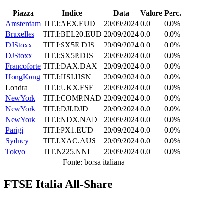
Piazza
Indice
Data
Valore
Perc.
Amsterdam
TIT.I:AEX.EUD
20/09/2024
0.0
0.0%
Bruxelles
TIT.I:BEL20.EUD
20/09/2024
0.0
0.0%
DJStoxx
TIT.I:SX5E.DJS
20/09/2024
0.0
0.0%
DJStoxx
TIT.I:SX5P.DJS
20/09/2024
0.0
0.0%
Francoforte
TIT.I:DAX.DAX
20/09/2024
0.0
0.0%
HongKong
TIT.I:HSI.HSN
20/09/2024
0.0
0.0%
Londra
TIT.I:UKX.FSE
20/09/2024
0.0
0.0%
NewYork
TIT.I:COMP.NAD
20/09/2024
0.0
0.0%
NewYork
TIT.I:DJI.DJD
20/09/2024
0.0
0.0%
NewYork
TIT.I:NDX.NAD
20/09/2024
0.0
0.0%
Parigi
TIT.I:PX1.EUD
20/09/2024
0.0
0.0%
Sydney
TIT.I:XAO.AUS
20/09/2024
0.0
0.0%
Tokyo
TIT.N225.NNI
20/09/2024
0.0
0.0%
Fonte: borsa italiana
FTSE Italia All-Share