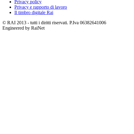
Privacy policy
Privacy e rapporto di lavoro
Il timbro digitale Rai
© RAI 2013 - tutti i diritti riservati. P.Iva 06382641006
Engineered by RaiNet