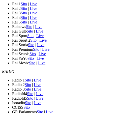
Rai 1
Sito
|
Live
Rai 2
Sito
|
Live
Rai 3
Sito
|
Live
Rai 4
Sito
|
Live
Rai 5
Sito
|
Live
Rainews
Sito
|
Live
Rai Gulp
Sito
|
Live
Rai Sport
Sito
|
Live
Rai Sport 2
Sito
|
Live
Rai Storia
Sito
|
Live
Rai Premium
Sito
|
Live
Rai Scuola
Sito
|
Live
Rai YoYo
Sito
|
Live
Rai Movie
Sito
|
Live
RADIO
Radio 1
Sito
|
Live
Radio 2
Sito
|
Live
Radio 3
Sito
|
Live
Radiofd4
Sito
|
Live
Radiofd5
Sito
|
Live
Isoradio
Sito
|
Live
CCISS
Sito
GR Parlamento
Sito
|
Live