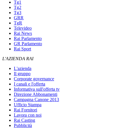
Tg1
Tg2
Tg3
GRR
TgR
Televideo
Rai News
Rai Parlamento
GR Parlamento
Rai Sport
L'AZIENDA RAI
L'azienda
Il gruppo
Corporate governance
I canali e l'offerta
Informativa sull'offerta tv
Direzione Abbonamenti
Campagna Canone 2013
Ufficio Stampa
Rai Fornitori
Lavora con noi
Rai Casting
Pubblicità