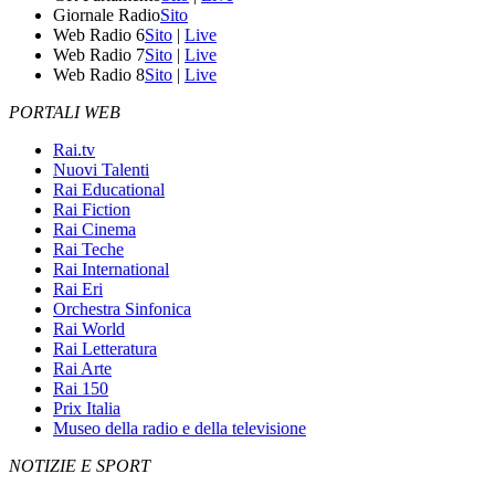
Giornale Radio
Sito
Web Radio 6
Sito
|
Live
Web Radio 7
Sito
|
Live
Web Radio 8
Sito
|
Live
PORTALI WEB
Rai.tv
Nuovi Talenti
Rai Educational
Rai Fiction
Rai Cinema
Rai Teche
Rai International
Rai Eri
Orchestra Sinfonica
Rai World
Rai Letteratura
Rai Arte
Rai 150
Prix Italia
Museo della radio e della televisione
NOTIZIE E SPORT