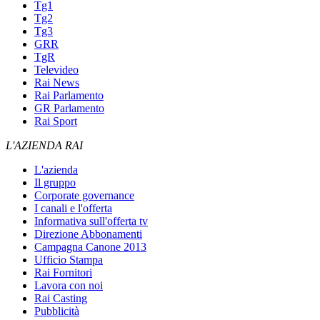
Tg1
Tg2
Tg3
GRR
TgR
Televideo
Rai News
Rai Parlamento
GR Parlamento
Rai Sport
L'AZIENDA RAI
L'azienda
Il gruppo
Corporate governance
I canali e l'offerta
Informativa sull'offerta tv
Direzione Abbonamenti
Campagna Canone 2013
Ufficio Stampa
Rai Fornitori
Lavora con noi
Rai Casting
Pubblicità