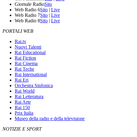
Giornale Radio
Sito
Web Radio 6
Sito
|
Live
Web Radio 7
Sito
|
Live
Web Radio 8
Sito
|
Live
PORTALI WEB
Rai.tv
Nuovi Talenti
Rai Educational
Rai Fiction
Rai Cinema
Rai Teche
Rai International
Rai Eri
Orchestra Sinfonica
Rai World
Rai Letteratura
Rai Arte
Rai 150
Prix Italia
Museo della radio e della televisione
NOTIZIE E SPORT