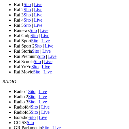
Rai 1
Sito
|
Live
Rai 2
Sito
|
Live
Rai 3
Sito
|
Live
Rai 4
Sito
|
Live
Rai 5
Sito
|
Live
Rainews
Sito
|
Live
Rai Gulp
Sito
|
Live
Rai Sport
Sito
|
Live
Rai Sport 2
Sito
|
Live
Rai Storia
Sito
|
Live
Rai Premium
Sito
|
Live
Rai Scuola
Sito
|
Live
Rai YoYo
Sito
|
Live
Rai Movie
Sito
|
Live
RADIO
Radio 1
Sito
|
Live
Radio 2
Sito
|
Live
Radio 3
Sito
|
Live
Radiofd4
Sito
|
Live
Radiofd5
Sito
|
Live
Isoradio
Sito
|
Live
CCISS
Sito
GR Parlamento
Sito
|
Live