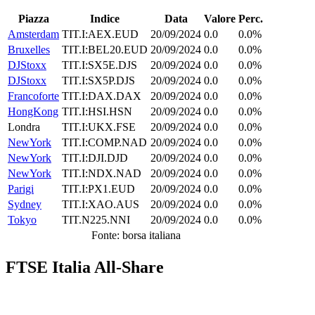
Piazza
Indice
Data
Valore
Perc.
Amsterdam
TIT.I:AEX.EUD
20/09/2024
0.0
0.0%
Bruxelles
TIT.I:BEL20.EUD
20/09/2024
0.0
0.0%
DJStoxx
TIT.I:SX5E.DJS
20/09/2024
0.0
0.0%
DJStoxx
TIT.I:SX5P.DJS
20/09/2024
0.0
0.0%
Francoforte
TIT.I:DAX.DAX
20/09/2024
0.0
0.0%
HongKong
TIT.I:HSI.HSN
20/09/2024
0.0
0.0%
Londra
TIT.I:UKX.FSE
20/09/2024
0.0
0.0%
NewYork
TIT.I:COMP.NAD
20/09/2024
0.0
0.0%
NewYork
TIT.I:DJI.DJD
20/09/2024
0.0
0.0%
NewYork
TIT.I:NDX.NAD
20/09/2024
0.0
0.0%
Parigi
TIT.I:PX1.EUD
20/09/2024
0.0
0.0%
Sydney
TIT.I:XAO.AUS
20/09/2024
0.0
0.0%
Tokyo
TIT.N225.NNI
20/09/2024
0.0
0.0%
Fonte: borsa italiana
FTSE Italia All-Share