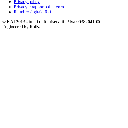
Privacy policy
Privacy e rapporto di lavoro
Il timbro digitale Rai
© RAI 2013 - tutti i diritti riservati. P.Iva 06382641006
Engineered by RaiNet