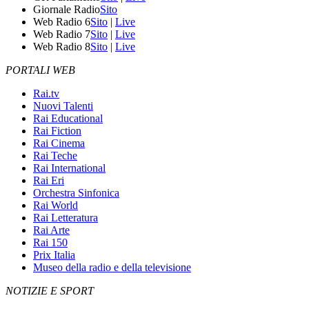
Giornale Radio
Sito
Web Radio 6
Sito
|
Live
Web Radio 7
Sito
|
Live
Web Radio 8
Sito
|
Live
PORTALI WEB
Rai.tv
Nuovi Talenti
Rai Educational
Rai Fiction
Rai Cinema
Rai Teche
Rai International
Rai Eri
Orchestra Sinfonica
Rai World
Rai Letteratura
Rai Arte
Rai 150
Prix Italia
Museo della radio e della televisione
NOTIZIE E SPORT