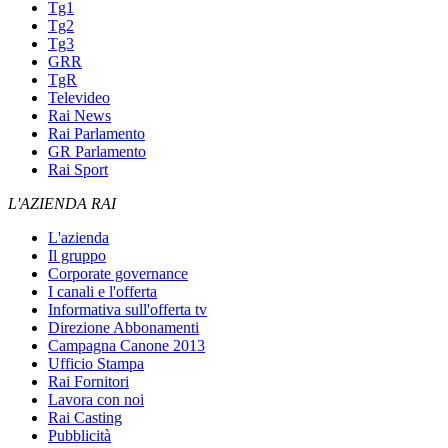
Tg1
Tg2
Tg3
GRR
TgR
Televideo
Rai News
Rai Parlamento
GR Parlamento
Rai Sport
L'AZIENDA RAI
L'azienda
Il gruppo
Corporate governance
I canali e l'offerta
Informativa sull'offerta tv
Direzione Abbonamenti
Campagna Canone 2013
Ufficio Stampa
Rai Fornitori
Lavora con noi
Rai Casting
Pubblicità