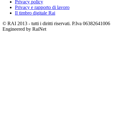
Privacy policy
Privacy e rapporto di lavoro
Il timbro digitale Rai
© RAI 2013 - tutti i diritti riservati. P.Iva 06382641006
Engineered by RaiNet