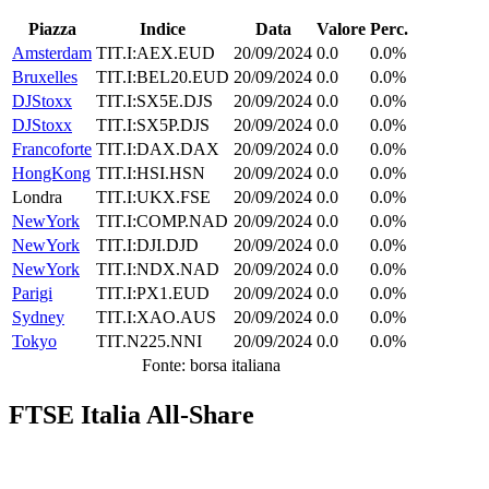
Piazza
Indice
Data
Valore
Perc.
Amsterdam
TIT.I:AEX.EUD
20/09/2024
0.0
0.0%
Bruxelles
TIT.I:BEL20.EUD
20/09/2024
0.0
0.0%
DJStoxx
TIT.I:SX5E.DJS
20/09/2024
0.0
0.0%
DJStoxx
TIT.I:SX5P.DJS
20/09/2024
0.0
0.0%
Francoforte
TIT.I:DAX.DAX
20/09/2024
0.0
0.0%
HongKong
TIT.I:HSI.HSN
20/09/2024
0.0
0.0%
Londra
TIT.I:UKX.FSE
20/09/2024
0.0
0.0%
NewYork
TIT.I:COMP.NAD
20/09/2024
0.0
0.0%
NewYork
TIT.I:DJI.DJD
20/09/2024
0.0
0.0%
NewYork
TIT.I:NDX.NAD
20/09/2024
0.0
0.0%
Parigi
TIT.I:PX1.EUD
20/09/2024
0.0
0.0%
Sydney
TIT.I:XAO.AUS
20/09/2024
0.0
0.0%
Tokyo
TIT.N225.NNI
20/09/2024
0.0
0.0%
Fonte: borsa italiana
FTSE Italia All-Share