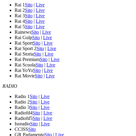
Rai 1
Sito
|
Live
Rai 2
Sito
|
Live
Rai 3
Sito
|
Live
Rai 4
Sito
|
Live
Rai 5
Sito
|
Live
Rainews
Sito
|
Live
Rai Gulp
Sito
|
Live
Rai Sport
Sito
|
Live
Rai Sport 2
Sito
|
Live
Rai Storia
Sito
|
Live
Rai Premium
Sito
|
Live
Rai Scuola
Sito
|
Live
Rai YoYo
Sito
|
Live
Rai Movie
Sito
|
Live
RADIO
Radio 1
Sito
|
Live
Radio 2
Sito
|
Live
Radio 3
Sito
|
Live
Radiofd4
Sito
|
Live
Radiofd5
Sito
|
Live
Isoradio
Sito
|
Live
CCISS
Sito
GR Parlamento
Sito
|
Live