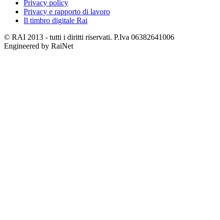
Privacy policy
Privacy e rapporto di lavoro
Il timbro digitale Rai
© RAI 2013 - tutti i diritti riservati. P.Iva 06382641006
Engineered by RaiNet