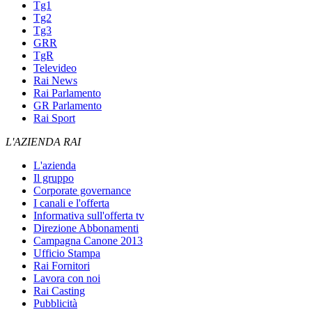
Tg1
Tg2
Tg3
GRR
TgR
Televideo
Rai News
Rai Parlamento
GR Parlamento
Rai Sport
L'AZIENDA RAI
L'azienda
Il gruppo
Corporate governance
I canali e l'offerta
Informativa sull'offerta tv
Direzione Abbonamenti
Campagna Canone 2013
Ufficio Stampa
Rai Fornitori
Lavora con noi
Rai Casting
Pubblicità