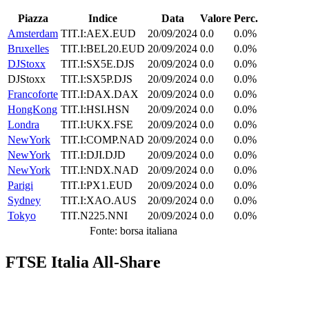
Piazza
Indice
Data
Valore
Perc.
Amsterdam
TIT.I:AEX.EUD
20/09/2024
0.0
0.0%
Bruxelles
TIT.I:BEL20.EUD
20/09/2024
0.0
0.0%
DJStoxx
TIT.I:SX5E.DJS
20/09/2024
0.0
0.0%
DJStoxx
TIT.I:SX5P.DJS
20/09/2024
0.0
0.0%
Francoforte
TIT.I:DAX.DAX
20/09/2024
0.0
0.0%
HongKong
TIT.I:HSI.HSN
20/09/2024
0.0
0.0%
Londra
TIT.I:UKX.FSE
20/09/2024
0.0
0.0%
NewYork
TIT.I:COMP.NAD
20/09/2024
0.0
0.0%
NewYork
TIT.I:DJI.DJD
20/09/2024
0.0
0.0%
NewYork
TIT.I:NDX.NAD
20/09/2024
0.0
0.0%
Parigi
TIT.I:PX1.EUD
20/09/2024
0.0
0.0%
Sydney
TIT.I:XAO.AUS
20/09/2024
0.0
0.0%
Tokyo
TIT.N225.NNI
20/09/2024
0.0
0.0%
Fonte: borsa italiana
FTSE Italia All-Share