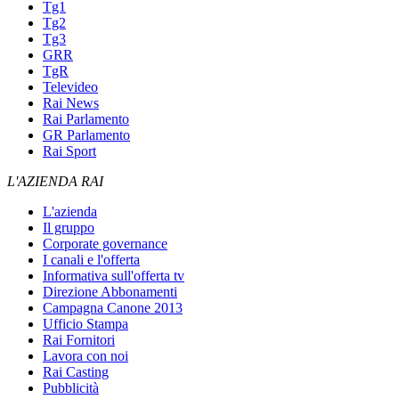
Tg1
Tg2
Tg3
GRR
TgR
Televideo
Rai News
Rai Parlamento
GR Parlamento
Rai Sport
L'AZIENDA RAI
L'azienda
Il gruppo
Corporate governance
I canali e l'offerta
Informativa sull'offerta tv
Direzione Abbonamenti
Campagna Canone 2013
Ufficio Stampa
Rai Fornitori
Lavora con noi
Rai Casting
Pubblicità