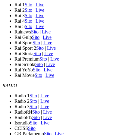
Rai 1
Sito
|
Live
Rai 2
Sito
|
Live
Rai 3
Sito
|
Live
Rai 4
Sito
|
Live
Rai 5
Sito
|
Live
Rainews
Sito
|
Live
Rai Gulp
Sito
|
Live
Rai Sport
Sito
|
Live
Rai Sport 2
Sito
|
Live
Rai Storia
Sito
|
Live
Rai Premium
Sito
|
Live
Rai Scuola
Sito
|
Live
Rai YoYo
Sito
|
Live
Rai Movie
Sito
|
Live
RADIO
Radio 1
Sito
|
Live
Radio 2
Sito
|
Live
Radio 3
Sito
|
Live
Radiofd4
Sito
|
Live
Radiofd5
Sito
|
Live
Isoradio
Sito
|
Live
CCISS
Sito
GR Parlamento
Sito
|
Live