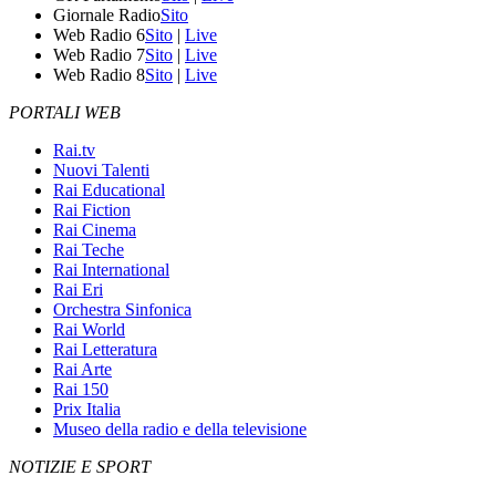
Giornale Radio
Sito
Web Radio 6
Sito
|
Live
Web Radio 7
Sito
|
Live
Web Radio 8
Sito
|
Live
PORTALI WEB
Rai.tv
Nuovi Talenti
Rai Educational
Rai Fiction
Rai Cinema
Rai Teche
Rai International
Rai Eri
Orchestra Sinfonica
Rai World
Rai Letteratura
Rai Arte
Rai 150
Prix Italia
Museo della radio e della televisione
NOTIZIE E SPORT