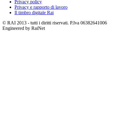
Privacy policy
Privacy e rapporto di lavoro
Il timbro digitale Rai
© RAI 2013 - tutti i diritti riservati. P.Iva 06382641006
Engineered by RaiNet